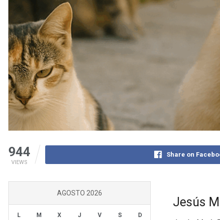
944
Share on Facebo
VIEWS
AGOSTO 2026
Jesús Ma
L
M
X
J
V
S
D