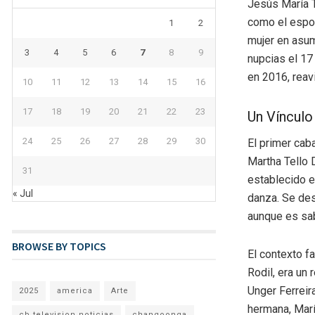
Jesús María T
como el espos
1
2
mujer en asumi
3
4
5
6
7
8
9
nupcias el 1
en 2016, reav
10
11
12
13
14
15
16
17
18
19
20
21
22
23
Un Vínculo
24
25
26
27
28
29
30
El primer caba
Martha Tello 
31
establecido e
« Jul
danza. Se des
aunque es sab
BROWSE BY TOPICS
El contexto f
Rodil, era un
Unger Ferreira
2025
america
Arte
hermana, Marí
cb television noticias
changoonga