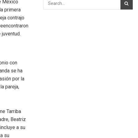
de México
la primera
eja contrajo
reencontraron
 juventud.
monio con
nanda se ha
asión por la
a pareja,
me Tarriba
adre, Beatriz
 incluye a su
ta su