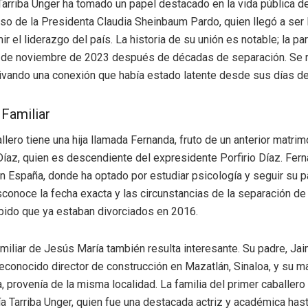
arriba Unger ha tomado un papel destacado en la vida pública 
o de la Presidenta Claudia Sheinbaum Pardo, quien llegó a ser 
r el liderazgo del país. La historia de su unión es notable; la par
7 de noviembre de 2023 después de décadas de separación. Se 
ivando una conexión que había estado latente desde sus días de
 Familiar
llero tiene una hija llamada Fernanda, fruto de un anterior matri
Díaz, quien es descendiente del expresidente Porfirio Díaz. Fer
n España, donde ha optado por estudiar psicología y seguir su p
conoce la fecha exacta y las circunstancias de la separación de l
ido que ya estaban divorciados en 2016.
amiliar de Jesús María también resulta interesante. Su padre, Jai
 reconocido director de construcción en Mazatlán, Sinaloa, y su m
, provenía de la misma localidad. La familia del primer caballero
a Tarriba Unger, quien fue una destacada actriz y académica has