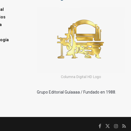
al
ios
a
ogía
Columna Digital HD Logo
Grupo Editorial Guíaaaa / Fundado en 1988.