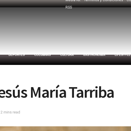
RSS
DEPORTES
COLUMNAS
CULTURA
GASTRONOMÍA
LIFESTYLE
esús María Tarriba
 2 mins read