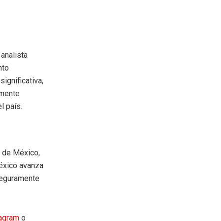
analista
nto
ignificativa,
lmente
l país.
a de México,
México avanza
 seguramente
tagram
o