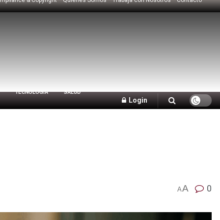
TECNOLOGÍA
SALUD
Login
A
0
A