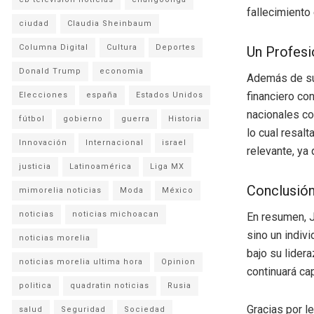
fallecimiento
ciudad
Claudia Sheinbaum
Columna Digital
Cultura
Deportes
Un Profesi
Donald Trump
economia
Además de su 
financiero co
Elecciones
españa
Estados Unidos
nacionales co
fútbol
gobierno
guerra
Historia
lo cual resalt
Innovación
Internacional
israel
relevante, ya 
justicia
Latinoamérica
Liga MX
Conclusió
mimorelia noticias
Moda
México
noticias
noticias michoacan
En resumen, J
sino un indiv
noticias morelia
bajo su lidera
noticias morelia ultima hora
Opinion
continuará cap
politica
quadratin noticias
Rusia
Gracias por l
salud
Seguridad
Sociedad