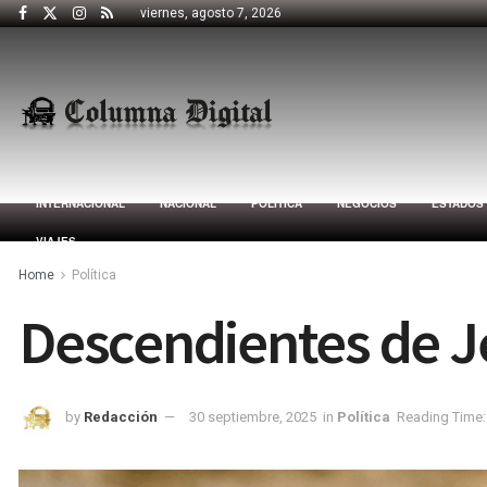
viernes, agosto 7, 2026
INTERNACIONAL
NACIONAL
POLÍTICA
NEGOCIOS
ESTADOS
VIAJES
Home
Política
Descendientes de J
by
Redacción
30 septiembre, 2025
in
Política
Reading Time: