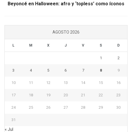
Beyoncé en Halloween: afro y ‘topless’ como íconos
AGOSTO 2026
L
M
X
J
V
S
D
1
2
3
4
5
6
7
8
9
10
11
12
13
14
15
16
17
18
19
20
21
22
23
24
25
26
27
28
29
30
31
« Jul