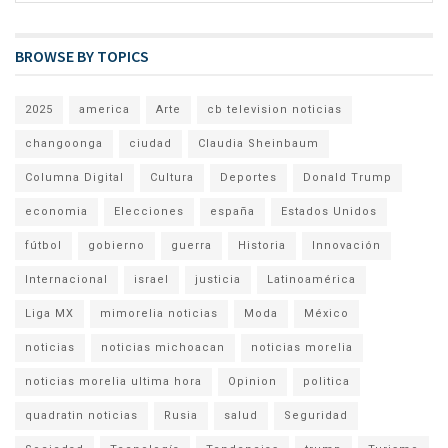
BROWSE BY TOPICS
2025
america
Arte
cb television noticias
changoonga
ciudad
Claudia Sheinbaum
Columna Digital
Cultura
Deportes
Donald Trump
economia
Elecciones
españa
Estados Unidos
fútbol
gobierno
guerra
Historia
Innovación
Internacional
israel
justicia
Latinoamérica
Liga MX
mimorelia noticias
Moda
México
noticias
noticias michoacan
noticias morelia
noticias morelia ultima hora
Opinion
politica
quadratin noticias
Rusia
salud
Seguridad