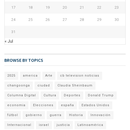
17
18
19
20
21
22
23
24
25
26
27
28
29
30
31
« Jul
BROWSE BY TOPICS
2025
america
Arte
cb television noticias
changoonga
ciudad
Claudia Sheinbaum
Columna Digital
Cultura
Deportes
Donald Trump
economia
Elecciones
españa
Estados Unidos
fútbol
gobierno
guerra
Historia
Innovación
Internacional
israel
justicia
Latinoamérica