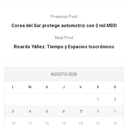
Previous Post
Corea del Sur protege automotriz con 2 mil MDD
Next Post
Ricardo Yáñez: Tiempo y Espacios Isocrónicos
AGOSTO 2026
L
M
X
J
V
S
D
1
2
3
4
5
6
7
8
9
10
11
12
13
14
15
16