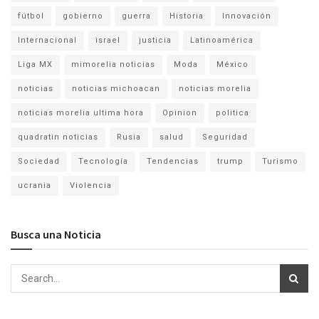
fútbol
gobierno
guerra
Historia
Innovación
Internacional
israel
justicia
Latinoamérica
Liga MX
mimorelia noticias
Moda
México
noticias
noticias michoacan
noticias morelia
noticias morelia ultima hora
Opinion
politica
quadratin noticias
Rusia
salud
Seguridad
Sociedad
Tecnología
Tendencias
trump
Turismo
ucrania
Violencia
Busca una Noticia