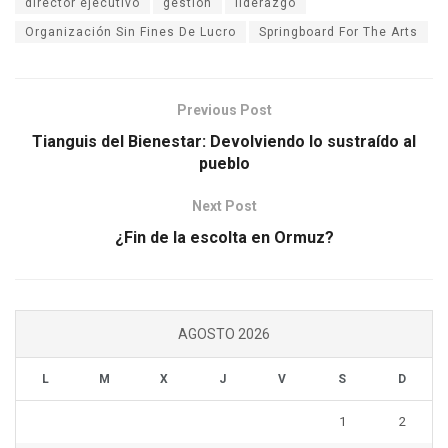
director ejecutivo
gestión
liderazgo
Organización Sin Fines De Lucro
Springboard For The Arts
Previous Post
Tianguis del Bienestar: Devolviendo lo sustraído al
pueblo
Next Post
¿Fin de la escolta en Ormuz?
AGOSTO 2026
L
M
X
J
V
S
D
1
2