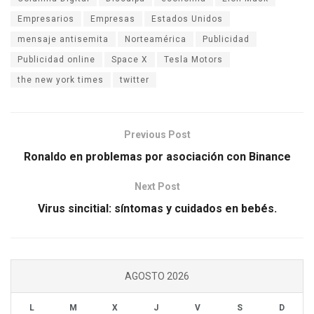
Empresarios
Empresas
Estados Unidos
mensaje antisemita
Norteamérica
Publicidad
Publicidad online
Space X
Tesla Motors
the new york times
twitter
Previous Post
Ronaldo en problemas por asociación con Binance
Next Post
Virus sincitial: síntomas y cuidados en bebés.
AGOSTO 2026
L
M
X
J
V
S
D