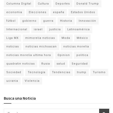
Columna Digital
Cultura
Deportes
Donald Trump
economia
Elecciones
españa
Estados Unidos
fútbol
gobierno
guerra
Historia
Innovación
Internacional
israel
justicia
Latinoamérica
Liga MX
mimorelia noticias
Moda
México
noticias
noticias michoacan
noticias morelia
noticias morelia ultima hora
Opinion
politica
quadratin noticias
Rusia
salud
Seguridad
Sociedad
Tecnología
Tendencias
trump
Turismo
ucrania
Violencia
Busca una Noticia