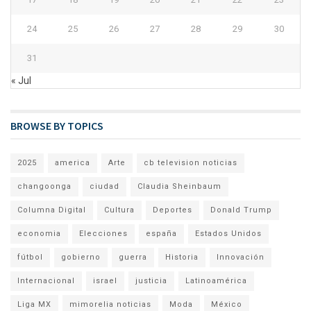
24
25
26
27
28
29
30
31
« Jul
BROWSE BY TOPICS
2025
america
Arte
cb television noticias
changoonga
ciudad
Claudia Sheinbaum
Columna Digital
Cultura
Deportes
Donald Trump
economia
Elecciones
españa
Estados Unidos
fútbol
gobierno
guerra
Historia
Innovación
Internacional
israel
justicia
Latinoamérica
Liga MX
mimorelia noticias
Moda
México