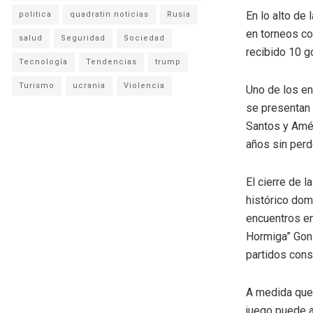
En lo alto de
politica
quadratin noticias
Rusia
en torneos co
salud
Seguridad
Sociedad
recibido 10 g
Tecnología
Tendencias
trump
Turismo
ucrania
Violencia
Uno de los en
se presentan 
Santos y Amér
años sin perd
El cierre de 
histórico domi
encuentros en
Hormiga” Gonz
partidos cons
A medida que 
juego puede al