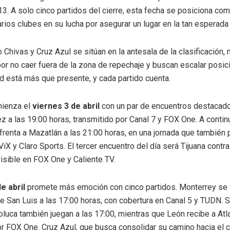
 13. A solo cinco partidos del cierre, esta fecha se posiciona co
arios clubes en su lucha por asegurar un lugar en la tan esperada 
Chivas y Cruz Azul se sitúan en la antesala de la clasificación,
por no caer fuera de la zona de repechaje y buscan escalar posic
d está más que presente, y cada partido cuenta.
mienza el
viernes 3 de abril
con un par de encuentros destacad
ez a las 19:00 horas, transmitido por Canal 7 y FOX One. A contin
renta a Mazatlán a las 21:00 horas, en una jornada que también 
iX y Claro Sports. El tercer encuentro del día será Tijuana contra
visible en FOX One y Caliente TV.
e abril
promete más emoción con cinco partidos. Monterrey se v
de San Luis a las 17:00 horas, con cobertura en Canal 5 y TUDN. 
oluca también juegan a las 17:00, mientras que León recibe a Atl
or FOX One. Cruz Azul, que busca consolidar su camino hacia el