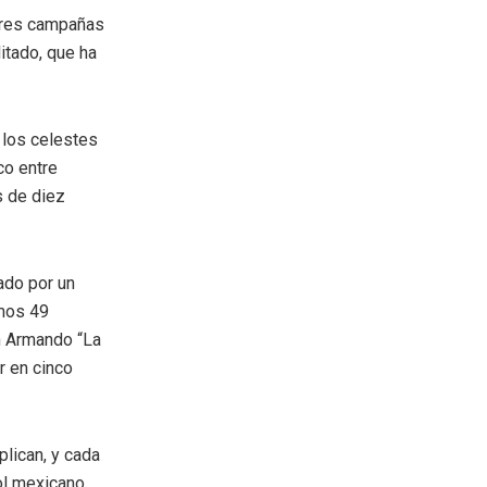
jores campañas
itado, que ha
 los celestes
co entre
s de diez
ado por un
imos 49
en Armando “La
r en cinco
plican, y cada
ol mexicano.