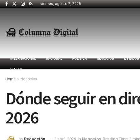
viernes, agosto 7, 2026
INTERNACIONAL
NACIONAL
POLÍTICA
NEGOCIOS
ESTADOS
VIAJES
Home
Negocios
Dónde seguir en dir
2026
by
Redacción
3 abril, 2026
in
Negocios
Reading Time: 3 min