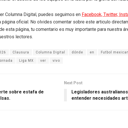
eer Columna Digital, puedes seguirnos en
Facebook,
Twitter,
Ins
a página oficial. No olvides comentar sobre este articulo directa
r de esta página, tu comentario es muy importante para nuestra á
uestros lectores.
026
Clausura
Columna Digital
dónde
en
Futbol mexica
ornada
Liga MX
ver
vivo
Next Post
erte sobre estafa de
Legisladores australiano
lsas.
entender necesidades artí