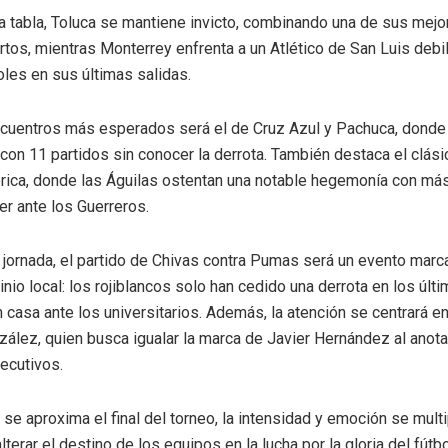
 la tabla, Toluca se mantiene invicto, combinando una de sus me
rtos, mientras Monterrey enfrenta a un Atlético de San Luis debil
oles en sus últimas salidas.
cuentros más esperados será el de Cruz Azul y Pachuca, donde
con 11 partidos sin conocer la derrota. También destaca el clási
ica, donde las Águilas ostentan una notable hegemonía con má
er ante los Guerreros.
la jornada, el partido de Chivas contra Pumas será un evento marc
nio local: los rojiblancos solo han cedido una derrota en los últ
 casa ante los universitarios. Además, la atención se centrará 
ález, quien busca igualar la marca de Javier Hernández al anota
ecutivos.
se aproxima el final del torneo, la intensidad y emoción se multi
terar el destino de los equipos en la lucha por la gloria del fútb