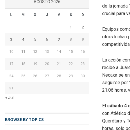
AGOSTO 2026
de la jornada
crucial para v
L
M
X
J
V
S
D
1
2
Equipos como 
otros luchan 
3
4
5
6
7
8
9
competitivida
10
11
12
13
14
15
16
La acción co
17
18
19
20
21
22
23
recibe a Juár
Necaxa se enf
24
25
26
27
28
29
30
seguirse por V
31
21:06 horas, 
« Jul
El
sábado 4 d
con Atlético 
BROWSE BY TOPICS
Querétaro y T
horas, solo p