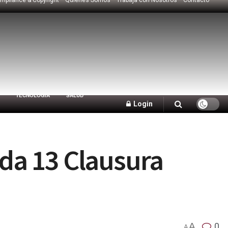
TECNOLOGÍA
SALUD
Login
ada 13 Clausura
A
0
A