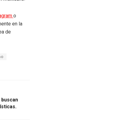
tagram
o
mente en la
rea de
no
s buscan
sticas.