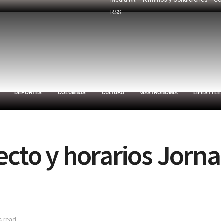
RSS
DEPORTES
COLUMNAS
CULTURA
GASTRONOMÍA
LIFESTYLE
ecto y horarios Jorn
s read