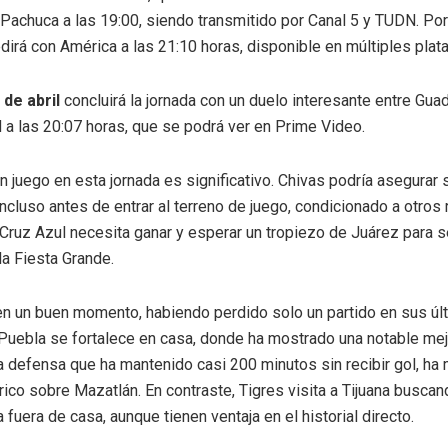
 Pachuca a las 19:00, siendo transmitido por Canal 5 y TUDN. Por
irá con América a las 21:10 horas, disponible en múltiples plat
de abril
concluirá la jornada con un duelo interesante entre Guad
 las 20:07 horas, que se podrá ver en Prime Video.
n juego en esta jornada es significativo. Chivas podría asegurar 
incluso antes de entrar al terreno de juego, condicionado a otros
Cruz Azul necesita ganar y esperar un tropiezo de Juárez para se
la Fiesta Grande.
en un buen momento, habiendo perdido solo un partido en sus úl
 Puebla se fortalece en casa, donde ha mostrado una notable mej
a defensa que ha mantenido casi 200 minutos sin recibir gol, ha
rico sobre Mazatlán. En contraste, Tigres visita a Tijuana busca
 fuera de casa, aunque tienen ventaja en el historial directo.