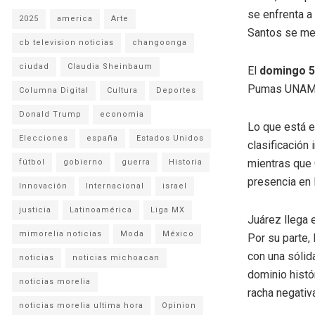
se enfrenta a
2025
america
Arte
Santos se med
cb television noticias
changoonga
ciudad
Claudia Sheinbaum
El
domingo 5 
Pumas UNAM a
Columna Digital
Cultura
Deportes
Donald Trump
economia
Lo que está e
Elecciones
españa
Estados Unidos
clasificación 
mientras que 
fútbol
gobierno
guerra
Historia
presencia en 
Innovación
Internacional
israel
justicia
Latinoamérica
Liga MX
Juárez llega 
mimorelia noticias
Moda
México
Por su parte,
con una sólid
noticias
noticias michoacan
dominio histó
noticias morelia
racha negativa
noticias morelia ultima hora
Opinion