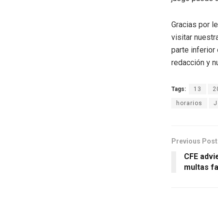
Gracias por l
visitar nuestr
parte inferio
redacción y n
Tags:
13
2
horarios
J
Previous Post
CFE advi
multas fa