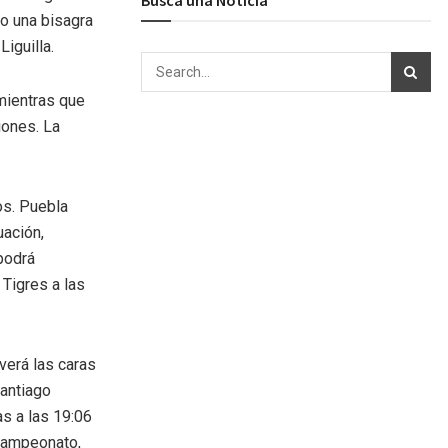
mo una bisagra
Liguilla.
 mientras que
iones. La
os. Puebla
uación,
podrá
 Tigres a las
erá las caras
Santiago
as a las 19:06
 campeonato,