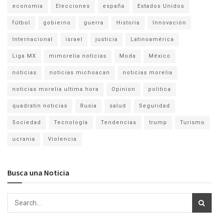
economia
Elecciones
españa
Estados Unidos
fútbol
gobierno
guerra
Historia
Innovación
Internacional
israel
justicia
Latinoamérica
Liga MX
mimorelia noticias
Moda
México
noticias
noticias michoacan
noticias morelia
noticias morelia ultima hora
Opinion
politica
quadratin noticias
Rusia
salud
Seguridad
Sociedad
Tecnología
Tendencias
trump
Turismo
ucrania
Violencia
Busca una Noticia