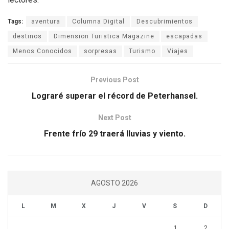
Tags:
aventura
Columna Digital
Descubrimientos
destinos
Dimension Turistica Magazine
escapadas
Menos Conocidos
sorpresas
Turismo
Viajes
Previous Post
Lograré superar el récord de Peterhansel.
Next Post
Frente frío 29 traerá lluvias y viento.
AGOSTO 2026
L
M
X
J
V
S
D
1
2