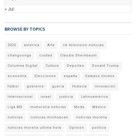
« Jul
BROWSE BY TOPICS
2025
america
Arte
cb television noticias
changoonga
ciudad
Claudia Sheinbaum
Columna Digital
Cultura
Deportes
Donald Trump
economia
Elecciones
españa
Estados Unidos
fútbol
gobierno
guerra
Historia
Innovación
Internacional
israel
justicia
Latinoamérica
Liga MX
mimorelia noticias
Moda
México
noticias
noticias michoacan
noticias morelia
noticias morelia ultima hora
Opinion
politica