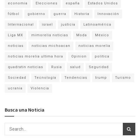
economia
Elecciones
españa
Estados Unidos
fútbol
gobierno
guerra
Historia
Innovación
Internacional
israel
justicia
Latinoamérica
Liga MX
mimorelia noticias
Moda
México
noticias
noticias michoacan
noticias morelia
noticias morelia ultima hora
Opinion
politica
quadratin noticias
Rusia
salud
Seguridad
Sociedad
Tecnología
Tendencias
trump
Turismo
ucrania
Violencia
Busca una Noticia