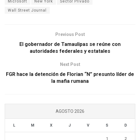
Microsoft
New York
Sector Privado
Wall Street Journal
Previous Post
El gobernador de Tamaulipas se reúne con
autoridades federales y estatales
Next Post
FGR hace la detención de Florian “N” presunto líder de
la mafia rumana
AGOSTO 2026
L
M
X
J
V
S
D
1
2