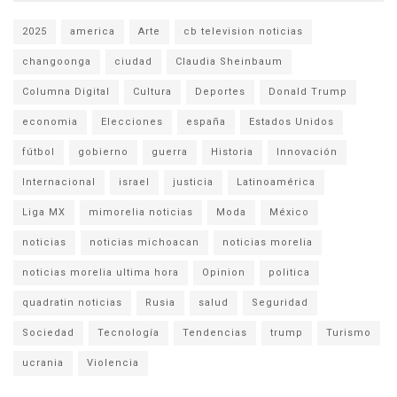
2025
america
Arte
cb television noticias
changoonga
ciudad
Claudia Sheinbaum
Columna Digital
Cultura
Deportes
Donald Trump
economia
Elecciones
españa
Estados Unidos
fútbol
gobierno
guerra
Historia
Innovación
Internacional
israel
justicia
Latinoamérica
Liga MX
mimorelia noticias
Moda
México
noticias
noticias michoacan
noticias morelia
noticias morelia ultima hora
Opinion
politica
quadratin noticias
Rusia
salud
Seguridad
Sociedad
Tecnología
Tendencias
trump
Turismo
ucrania
Violencia