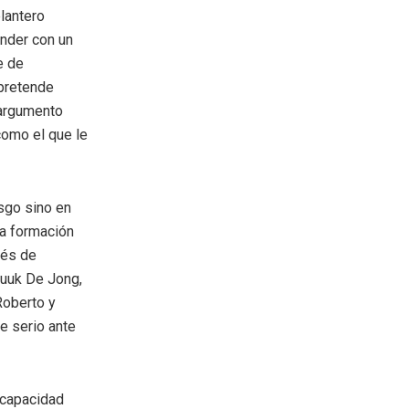
lantero
ender con un
e de
 pretende
 argumento
como el que le
sgo sino en
na formación
ués de
Luuk De Jong,
Roberto y
e serio ante
 capacidad