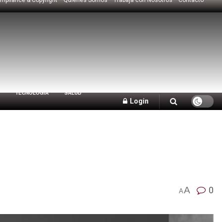
TECNOLOGÍA
SALUD
Login
A
0
A