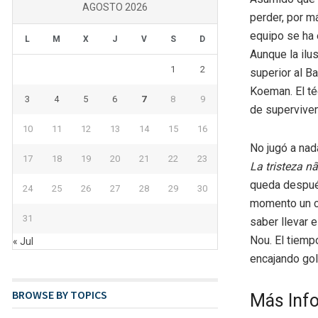
AGOSTO 2026
perder, por má
equipo se ha 
L
M
X
J
V
S
D
Aunque la ilu
1
2
superior al B
Koeman. El téc
3
4
5
6
7
8
9
de superviven
10
11
12
13
14
15
16
No jugó a nad
17
18
19
20
21
22
23
La tristeza n
queda despué
24
25
26
27
28
29
30
momento un ch
31
saber llevar 
Nou. El tiemp
« Jul
encajando gol
BROWSE BY TOPICS
Más Inf