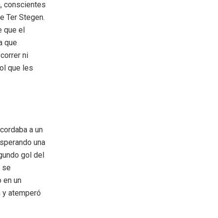
a, conscientes
de Ter Stegen.
e que el
a que
correr ni
ol que les
ecordaba a un
esperando una
gundo gol del
e se
o en un
ón y atemperó