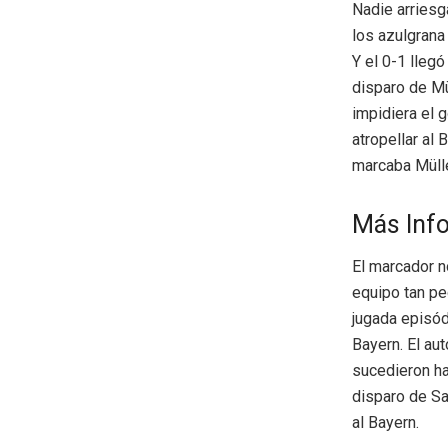
Nadie arriesg
los azulgrana
Y el 0-1 lleg
disparo de Mü
impidiera el 
atropellar al
marcaba Müll
Más Inf
El marcador n
equipo tan pe
jugada episód
Bayern. El au
sucedieron ha
disparo de Sa
al Bayern.