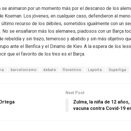
a se animaron por un momento más por el descanso de los alem
e Koeman. Los jóvenes, en cualquier caso, defendieron al meno
 el último recurso de los débiles, sometidos igualmente con un s
 No se ensañaron más los alemanes, piadosos con un Barça to
de rebeldía y sin trazo, temeroso y abatido y sin más objetivo qu
upo ante el Benfica y el Dinamo de Kiev. A la espera de los les
cir que el favorito de los tres es el Barça.
na
barcelonismo
debate
florentino
Laporta
Superliga
Next Post
 Ortega
Zulma, la niña de 12 años,
vacuna contra Covid-19 e