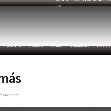
RSS
DEPORTES
COLUMNAS
CULTURA
GASTRONOMÍA
LIFESTYLE
 más
: 4 mins read