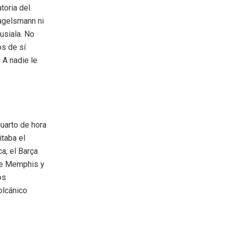
toria del
Nagelsmann ni
usiala. No
os de sí
 A nadie le
uarto de hora
taba el
a, el Barça
 de Memphis y
os
volcánico