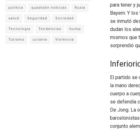
para tener y j
politica
quadratin noticias
Rusia
Bayern. Y los
salud
Seguridad
Sociedad
se inmutó des
dudan los ale
Tecnología
Tendencias
trump
mismos que tr
Turismo
ucrania
Violencia
sorprendió qu
Inferiori
El partido se
la mano derec
cuerpo a cuer
se defendía c
De Jong. La o
barcelonistas 
conjunto alem