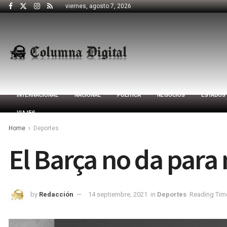
viernes, agosto 7, 2026
INTERNACIONAL
NACIONAL
POLÍTICA
NEGOCIOS
ESTADOS
VIAJES
Home
Deportes
El Barça no da para
by
Redacción
14 septiembre, 2021
in
Deportes
Reading Time