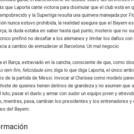
s que Laporta cante victoria para disimular que el club está en q
empobrecido y la Superliga resulta una quimera manejada por Flo
sión nunca estuvo prohibida, la realidad asegura que el Bayern e
arça; la duda estaba en saber hasta qué punto, misterio que no s
nico prefirió no desafiar a los alemanes y limitar los daños con 
cia a cambio de enmudecer al Barcelona. Un mal negocio.
a el Barça, extraviado en la cancha, consciente de que, como dice
ão tem fim, felicidade sim
, diga lo que diga Laporta, el único amb
s de la partida de Messi. Invocar al Chelsea como modelo pare
iste de quienes tienen delirios de grandeza y no asumen que s
el luto, pasar el duelo y armar con sudor un equipo joven y atrevi
o, mientras, pasa, cambian los presidentes y los entrenadores y 
es del Bayern.
ormación