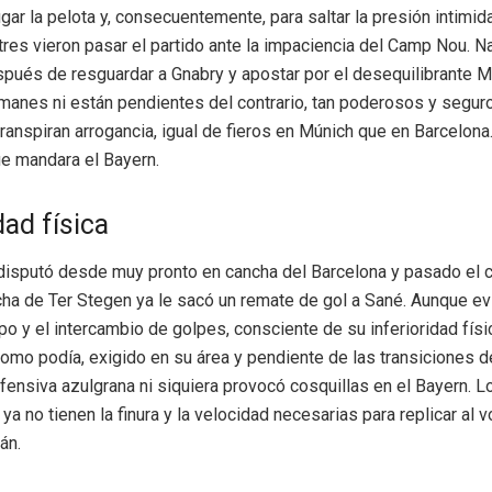
ugar la pelota y, consecuentemente, para saltar la presión intimida
 tres vieron pasar el partido ante la impaciencia del Camp Nou. 
pués de resguardar a Gnabry y apostar por el desequilibrante M
manes ni están pendientes del contrario, tan poderosos y segur
anspiran arrogancia, igual de fieros en Múnich que en Barcelona.
e mandara el Bayern.
dad física
 disputó desde muy pronto en cancha del Barcelona y pasado el c
ha de Ter Stegen ya le sacó un remate de gol a Sané. Aunque evi
po y el intercambio de golpes, consciente de su inferioridad físic
omo podía, exigido en su área y pendiente de las transiciones
fensiva azulgrana ni siquiera provocó cosquillas en el Bayern. L
ya no tienen la finura y la velocidad necesarias para replicar al 
án.