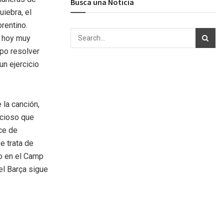
Busca una Noticia
uiebra, el
rentino.
s hoy muy
upo resolver
un ejercicio
 la canción,
icioso que
ce de
e trata de
do en el Camp
el Barça sigue