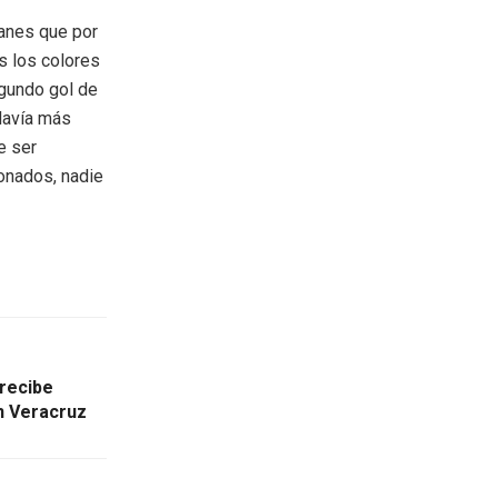
anes que por
s los colores
egundo gol de
davía más
e ser
ionados, nadie
 recibe
n Veracruz