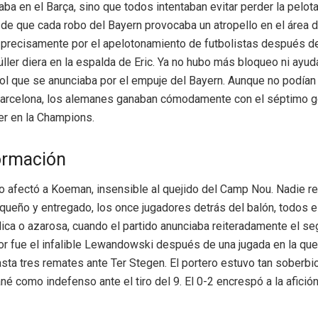
aba en el Barça, sino que todos intentaban evitar perder la pelot
 de que cada robo del Bayern provocaba un atropello en el área 
ó precisamente por el apelotonamiento de futbolistas después d
ller diera en la espalda de Eric. Ya no hubo más bloqueo ni ayud
gol que se anunciaba por el empuje del Bayern. Aunque no podían 
 Barcelona, los alemanes ganaban cómodamente con el séptimo g
er en la Champions.
ormación
o afectó a Koeman, insensible al quejido del Camp Nou. Nadie r
queño y entregado, los once jugadores detrás del balón, todos 
ica o azarosa, cuando el partido anunciaba reiteradamente el se
tor fue el infalible Lewandowski después de una jugada en la qu
sta tres remates ante Ter Stegen. El portero estuvo tan soberbi
né como indefenso ante el tiro del 9. El 0-2 encrespó a la afici