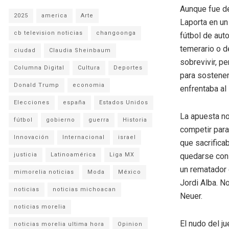
Aunque fue d
2025
america
Arte
Laporta en un
cb television noticias
changoonga
fútbol de aut
temerario o d
ciudad
Claudia Sheinbaum
sobrevivir, p
Columna Digital
Cultura
Deportes
para sostener
Donald Trump
economia
enfrentaba al
Elecciones
españa
Estados Unidos
La apuesta no
fútbol
gobierno
guerra
Historia
competir para
Innovación
Internacional
israel
que sacrifica
justicia
Latinoamérica
Liga MX
quedarse con 
un rematador 
mimorelia noticias
Moda
México
Jordi Alba. N
noticias
noticias michoacan
Neuer.
noticias morelia
El nudo del j
noticias morelia ultima hora
Opinion