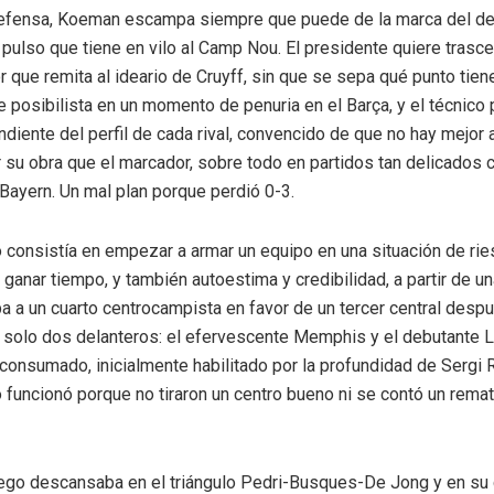
efensa, Koeman escampa siempre que puede de la marca del de
 pulso que tiene en vilo al Camp Nou. El presidente quiere trasc
or que remita al ideario de Cruyff, sin que se sepa qué punto tien
e posibilista en un momento de penuria en el Barça, y el técnico
endiente del perfil de cada rival, convencido de que no hay mejor
 su obra que el marcador, sobre todo en partidos tan delicados 
 Bayern. Un mal plan porque perdió 0-3.
 consistía en empezar a armar un equipo en una situación de rie
 ganar tiempo, y también autoestima y credibilidad, a partir de u
ba a un cuarto centrocampista en favor de un tercer central desp
solo dos delanteros: el efervescente Memphis y el debutante 
consumado, inicialmente habilitado por la profundidad de Sergi 
o funcionó porque no tiraron un centro bueno ni se contó un remat
uego descansaba en el triángulo Pedri-Busques-De Jong y en su