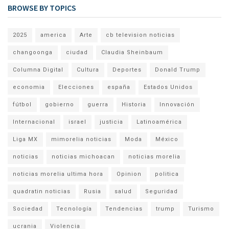
BROWSE BY TOPICS
2025
america
Arte
cb television noticias
changoonga
ciudad
Claudia Sheinbaum
Columna Digital
Cultura
Deportes
Donald Trump
economia
Elecciones
españa
Estados Unidos
fútbol
gobierno
guerra
Historia
Innovación
Internacional
israel
justicia
Latinoamérica
Liga MX
mimorelia noticias
Moda
México
noticias
noticias michoacan
noticias morelia
noticias morelia ultima hora
Opinion
politica
quadratin noticias
Rusia
salud
Seguridad
Sociedad
Tecnología
Tendencias
trump
Turismo
ucrania
Violencia