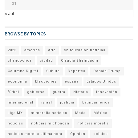
31
« Jul
BROWSE BY TOPICS
2025
america
Arte
cb television noticias
changoonga
ciudad
Claudia Sheinbaum
Columna Digital
Cultura
Deportes
Donald Trump
economia
Elecciones
españa
Estados Unidos
fútbol
gobierno
guerra
Historia
Innovación
Internacional
israel
justicia
Latinoamérica
Liga MX
mimorelia noticias
Moda
México
noticias
noticias michoacan
noticias morelia
noticias morelia ultima hora
Opinion
politica