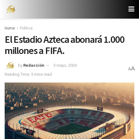
Home
Política
El Estadio Azteca abonará 1.000
millones a FIFA.
by
Redacción
5 mayo, 2026
A
A
Reading Time: 3 mins read