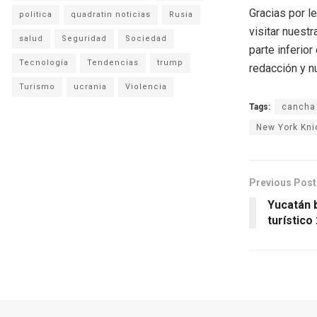
Gracias por l
politica
quadratin noticias
Rusia
visitar nuestr
salud
Seguridad
Sociedad
parte inferio
Tecnología
Tendencias
trump
redacción y n
Turismo
ucrania
Violencia
Tags:
cancha
New York Kni
Previous Post
Yucatán 
turístico