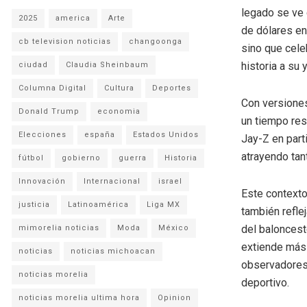
legado se ve 
2025
america
Arte
de dólares en
cb television noticias
changoonga
sino que cele
historia a su
ciudad
Claudia Sheinbaum
Columna Digital
Cultura
Deportes
Con versiones
Donald Trump
economia
un tiempo res
Elecciones
españa
Estados Unidos
Jay-Z en parti
atrayendo tan
fútbol
gobierno
guerra
Historia
Innovación
Internacional
israel
Este contexto
justicia
Latinoamérica
Liga MX
también refle
del baloncest
mimorelia noticias
Moda
México
extiende más 
noticias
noticias michoacan
observadores 
noticias morelia
deportivo.
noticias morelia ultima hora
Opinion