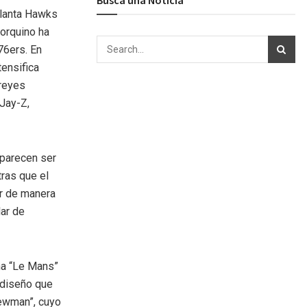
tlanta Hawks
yorquino ha
76ers. En
ensifica
 reyes
 Jay-Z,
 parecen ser
ras que el
er de manera
lar de
na “Le Mans”
 diseño que
Newman”, cuyo