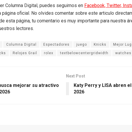
eer Columna Digital, puedes seguirnos en
Facebook,
Twitter,
Ins
a página oficial. No olvides comentar sobre este articulo directa
r de esta página, tu comentario es muy importante para nuestra á
uestros lectores.
Columna Digital
Espectadores
juego
Knicks
Mejor Lug
cks
Relojes Grail
rolex
textbelowcentergridwidth
watches
Next Post
busca mejorar su atractivo
Katy Perry y LISA abren el
 2026
2026