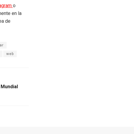
tagram
o
mente en la
rea de
ar
web
 Mundial