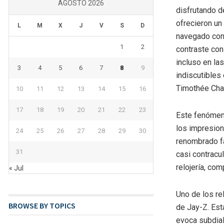
AGOSTO 2026
disfrutando d
ofrecieron un
L
M
X
J
V
S
D
navegado con 
1
2
contraste con
incluso en la
3
4
5
6
7
8
9
indiscutibles
Timothée Cha
10
11
12
13
14
15
16
17
18
19
20
21
22
23
Este fenómen
los impresion
24
25
26
27
28
29
30
renombrado fa
31
casi contracul
relojería, co
« Jul
Uno de los re
BROWSE BY TOPICS
de Jay-Z. Est
evoca subdial