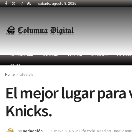
sábado, agosto 8, 2026
INTERNACIONAL
NACIONAL
POLÍTICA
NEGOCIOS
ESTADOS
VIAJES
Home
Lifestyle
El mejor lugar para v
Knicks.
by
Redacción
9 mayo, 2026
in
Lifestyle
Reading Time: 2 min