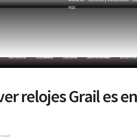
RSS
DEPORTES
COLUMNAS
CULTURA
GASTRONOMÍA
LIFESTYLE
er relojes Grail es e
s read