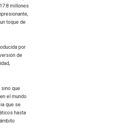
17.8 millones
mpresionante,
 un toque de
roducida por
 versión de
idad,
, sino que
s en el mundo
cia que se
áticos hasta
 ámbito