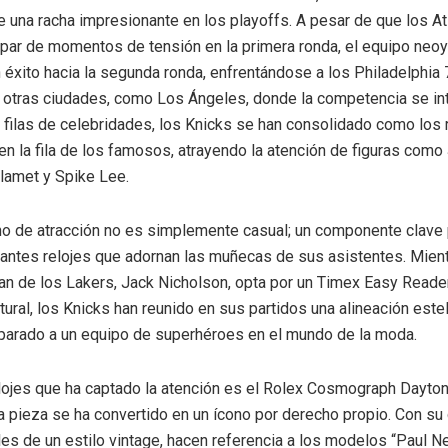
e una racha impresionante en los playoffs. A pesar de que los A
 par de momentos de tensión en la primera ronda, el equipo neo
éxito hacia la segunda ronda, enfrentándose a los Philadelphia 
 otras ciudades, como Los Ángeles, donde la competencia se int
s filas de celebridades, los Knicks se han consolidado como los
 en la fila de los famosos, atrayendo la atención de figuras como
lamet y Spike Lee.
o de atracción no es simplemente casual; un componente clave
antes relojes que adornan las muñecas de sus asistentes. Mient
n de los Lakers, Jack Nicholson, opta por un Timex Easy Read
tural, los Knicks han reunido en sus partidos una alineación este
mparado a un equipo de superhéroes en el mundo de la moda.
lojes que ha captado la atención es el Rolex Cosmograph Dayto
a pieza se ha convertido en un ícono por derecho propio. Con su
es de un estilo vintage, hacen referencia a los modelos “Paul 