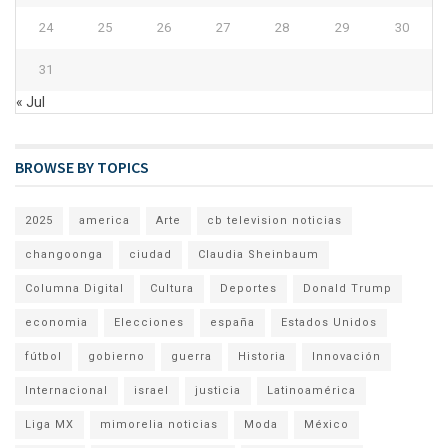
24
25
26
27
28
29
30
31
« Jul
BROWSE BY TOPICS
2025
america
Arte
cb television noticias
changoonga
ciudad
Claudia Sheinbaum
Columna Digital
Cultura
Deportes
Donald Trump
economia
Elecciones
españa
Estados Unidos
fútbol
gobierno
guerra
Historia
Innovación
Internacional
israel
justicia
Latinoamérica
Liga MX
mimorelia noticias
Moda
México