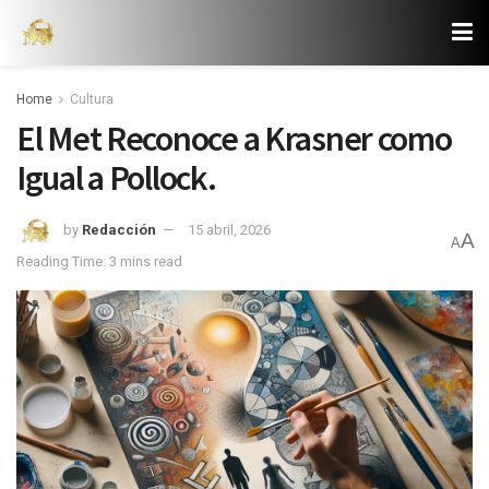
Home
Cultura
El Met Reconoce a Krasner como
Igual a Pollock.
by
Redacción
15 abril, 2026
A
A
Reading Time: 3 mins read