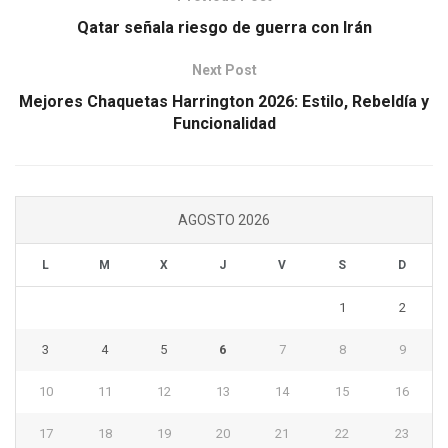
Qatar señala riesgo de guerra con Irán
Next Post
Mejores Chaquetas Harrington 2026: Estilo, Rebeldía y
Funcionalidad
AGOSTO 2026
L
M
X
J
V
S
D
1
2
3
4
5
6
7
8
9
10
11
12
13
14
15
16
17
18
19
20
21
22
23