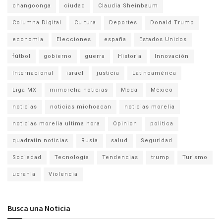
changoonga
ciudad
Claudia Sheinbaum
Columna Digital
Cultura
Deportes
Donald Trump
economia
Elecciones
españa
Estados Unidos
fútbol
gobierno
guerra
Historia
Innovación
Internacional
israel
justicia
Latinoamérica
Liga MX
mimorelia noticias
Moda
México
noticias
noticias michoacan
noticias morelia
noticias morelia ultima hora
Opinion
politica
quadratin noticias
Rusia
salud
Seguridad
Sociedad
Tecnología
Tendencias
trump
Turismo
ucrania
Violencia
Busca una Noticia