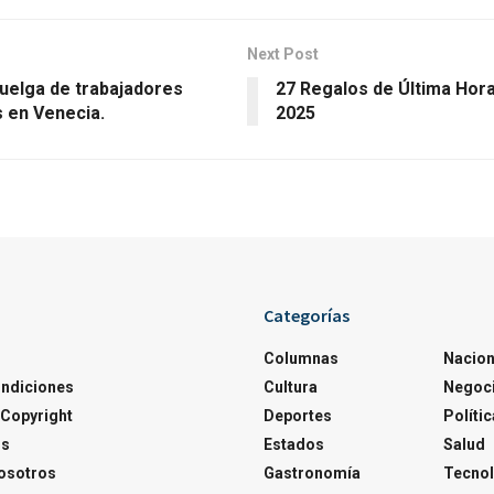
Next Post
huelga de trabajadores
27 Regalos de Última Hor
s en Venecia.
2025
Categorías
Columnas
Nacion
ondiciones
Cultura
Negoc
Copyright
Deportes
Polític
os
Estados
Salud
osotros
Gastronomía
Tecnol