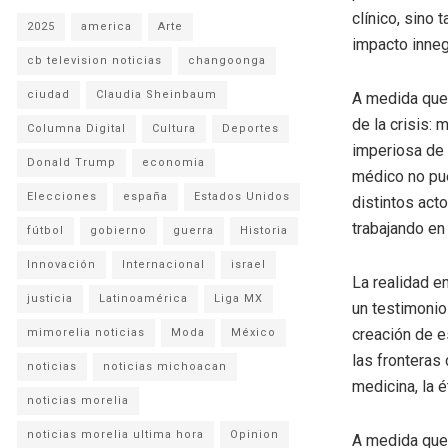
clínico, sino 
2025
america
Arte
impacto inneg
cb television noticias
changoonga
ciudad
Claudia Sheinbaum
A medida que e
de la crisis:
Columna Digital
Cultura
Deportes
imperiosa de 
Donald Trump
economia
médico no pue
Elecciones
españa
Estados Unidos
distintos act
trabajando en
fútbol
gobierno
guerra
Historia
Innovación
Internacional
israel
La realidad e
justicia
Latinoamérica
Liga MX
un testimonio
creación de e
mimorelia noticias
Moda
México
las fronteras 
noticias
noticias michoacan
medicina, la é
noticias morelia
noticias morelia ultima hora
Opinion
A medida que 