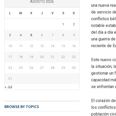
AGOSTO 2026
una nueva rea
de servicio d
L
M
X
J
V
S
D
conflictos bé
1
2
notable estab
del día a día
3
4
5
6
7
8
9
una guerra de
reciente de E
10
11
12
13
14
15
16
17
18
19
20
21
22
23
Este nuevo co
la situación, 
24
25
26
27
28
29
30
gestionar un 
31
capacidad méd
se enfrentan 
« Jul
El corazón de
BROWSE BY TOPICS
los conflicto
población civ