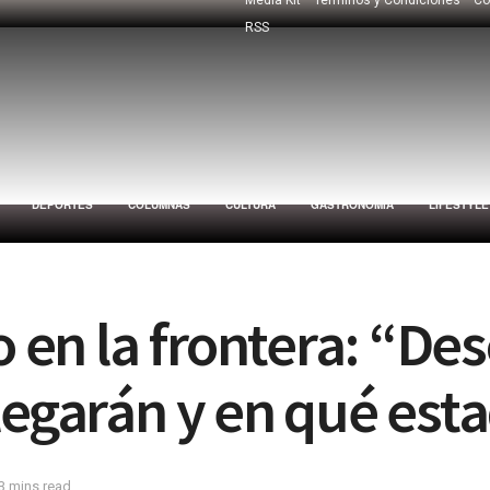
RSS
DEPORTES
COLUMNAS
CULTURA
GASTRONOMÍA
LIFESTYLE
co en la frontera: “
legarán y en qué est
3 mins read