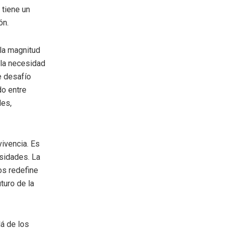
 tiene un
ón.
 la magnitud
 la necesidad
e desafío
do entre
les,
ivencia. Es
rsidades. La
os redefine
turo de la
á de los