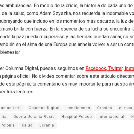
las ambulancias. En medio de la crisis, la historia de cada uno de
 de la salud, como Adam Szyszka, nos recuerda la indomable vo
 subrayando que incluso en los momentos más oscuros, la luz de
 humano brilla con fuerza. En la esencia de su lucha se encuentra 
donde la paz pueda recuperarse y las heridas puedan sanar, no so
también en el alma de una Europa que anhela volver a ser un cont
 bienestar.
eer Columna Digital, puedes seguirnos en
Facebook,
Twitter,
Ins
a página oficial. No olvides comentar sobre este articulo directa
r de esta página, tu comentario es muy importante para nuestra á
uestros lectores.
Humanitaria
Columna Digital
condiciones
Cronica
europa
ania
Guerra Ucrania Rusia
Hospital Polaco
Internacional
N
Polonia
salud
ucrania