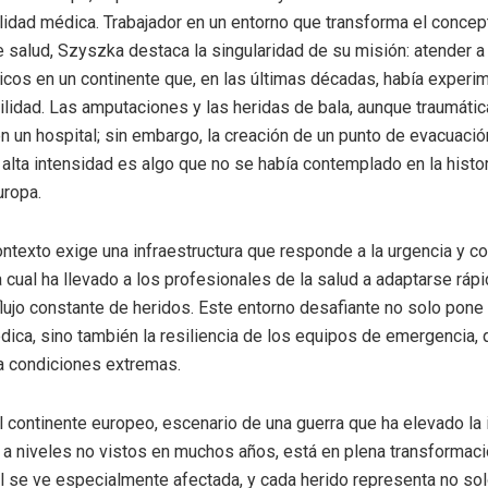
lidad médica. Trabajador en un entorno que transforma el concept
e salud, Szyszka destaca la singularidad de su misión: atender a
licos en un continente que, en las últimas décadas, había exper
ilidad. Las amputaciones y las heridas de bala, aunque traumátic
 en un hospital; sin embargo, la creación de un punto de evacuaci
 alta intensidad es algo que no se había contemplado en la histo
uropa.
ntexto exige una infraestructura que responde a la urgencia y c
la cual ha llevado a los profesionales de la salud a adaptarse rá
flujo constante de heridos. Este entorno desafiante no solo pone 
ica, sino también la resiliencia de los equipos de emergencia,
a condiciones extremas.
l continente europeo, escenario de una guerra que ha elevado la
s a niveles no vistos en muchos años, está en plena transformaci
il se ve especialmente afectada, y cada herido representa no so