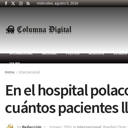
miércoles, agosto 5, 2026
INTERNACIONAL
NACIONAL
POLÍTICA
NEGOCIOS
ESTADOS
VIAJES
Home
Internacional
En el hospital pola
cuántos pacientes l
by
Redacción
6 mayo, 2026
in
Internacional
Reading Time: 