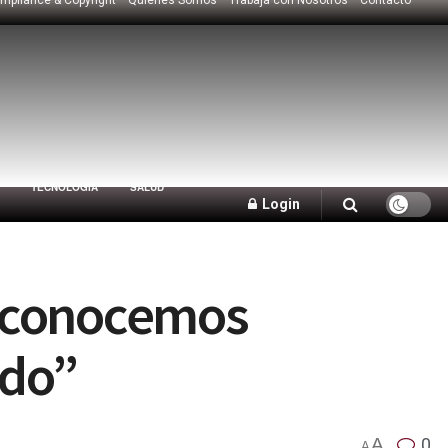
TECNOLOGÍA
SALUD
Login
Desconocemos
ado”
A
0
A