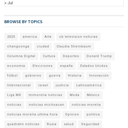
« Jul
BROWSE BY TOPICS
2025
america
Arte
cb television noticias
changoonga
ciudad
Claudia Sheinbaum
Columna Digital
Cultura
Deportes
Donald Trump
economia
Elecciones
españa
Estados Unidos
fútbol
gobierno
guerra
Historia
Innovación
Internacional
israel
justicia
Latinoamérica
Liga MX
mimorelia noticias
Moda
México
noticias
noticias michoacan
noticias morelia
noticias morelia ultima hora
Opinion
politica
quadratin noticias
Rusia
salud
Seguridad