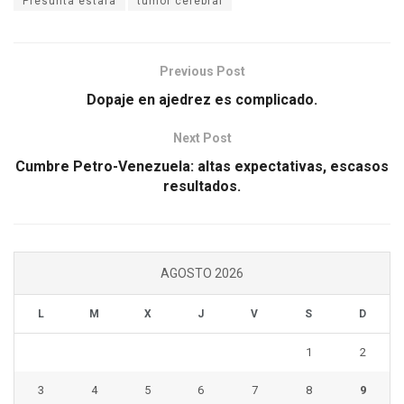
Presunta estafa
tumor cerebral
Previous Post
Dopaje en ajedrez es complicado.
Next Post
Cumbre Petro-Venezuela: altas expectativas, escasos
resultados.
AGOSTO 2026
L
M
X
J
V
S
D
1
2
3
4
5
6
7
8
9