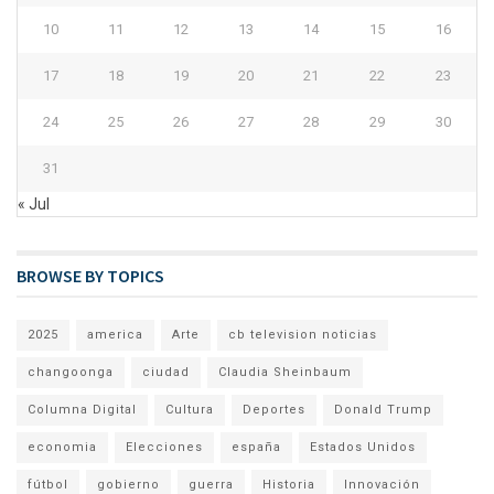
10
11
12
13
14
15
16
17
18
19
20
21
22
23
24
25
26
27
28
29
30
31
« Jul
BROWSE BY TOPICS
2025
america
Arte
cb television noticias
changoonga
ciudad
Claudia Sheinbaum
Columna Digital
Cultura
Deportes
Donald Trump
economia
Elecciones
españa
Estados Unidos
fútbol
gobierno
guerra
Historia
Innovación