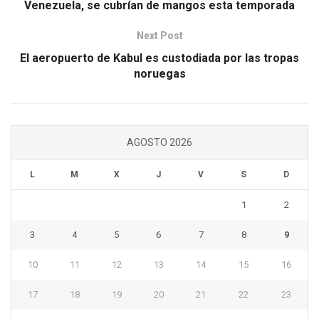
Venezuela, se cubrían de mangos esta temporada
Next Post
El aeropuerto de Kabul es custodiada por las tropas
noruegas
AGOSTO 2026
L
M
X
J
V
S
D
1
2
3
4
5
6
7
8
9
10
11
12
13
14
15
16
17
18
19
20
21
22
23