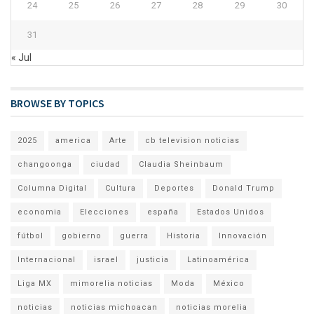
24
25
26
27
28
29
30
31
« Jul
BROWSE BY TOPICS
2025
america
Arte
cb television noticias
changoonga
ciudad
Claudia Sheinbaum
Columna Digital
Cultura
Deportes
Donald Trump
economia
Elecciones
españa
Estados Unidos
fútbol
gobierno
guerra
Historia
Innovación
Internacional
israel
justicia
Latinoamérica
Liga MX
mimorelia noticias
Moda
México
noticias
noticias michoacan
noticias morelia