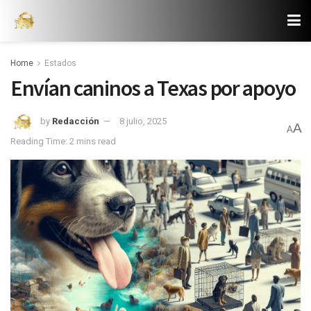
Home
Estados
Envían caninos a Texas por apoyo
by
Redacción
8 julio, 2025
A
A
Reading Time: 2 mins read