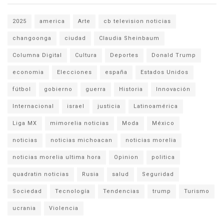
2025
america
Arte
cb television noticias
changoonga
ciudad
Claudia Sheinbaum
Columna Digital
Cultura
Deportes
Donald Trump
economia
Elecciones
españa
Estados Unidos
fútbol
gobierno
guerra
Historia
Innovación
Internacional
israel
justicia
Latinoamérica
Liga MX
mimorelia noticias
Moda
México
noticias
noticias michoacan
noticias morelia
noticias morelia ultima hora
Opinion
politica
quadratin noticias
Rusia
salud
Seguridad
Sociedad
Tecnología
Tendencias
trump
Turismo
ucrania
Violencia