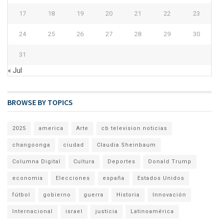
17
18
19
20
21
22
23
24
25
26
27
28
29
30
31
« Jul
BROWSE BY TOPICS
2025
america
Arte
cb television noticias
changoonga
ciudad
Claudia Sheinbaum
Columna Digital
Cultura
Deportes
Donald Trump
economia
Elecciones
españa
Estados Unidos
fútbol
gobierno
guerra
Historia
Innovación
Internacional
israel
justicia
Latinoamérica