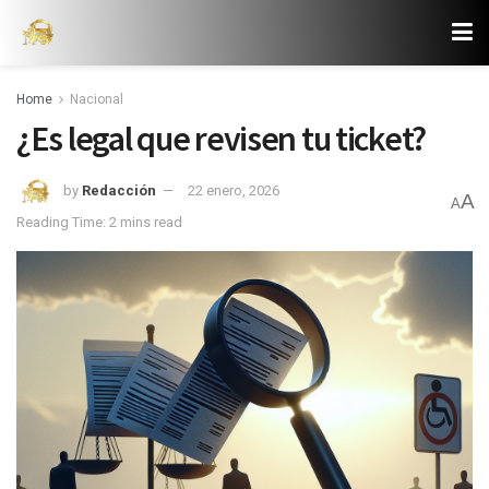
Home
Nacional
¿Es legal que revisen tu ticket?
by
Redacción
22 enero, 2026
A
A
Reading Time: 2 mins read