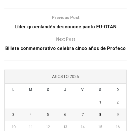
Previous Post
Líder groenlandés desconoce pacto EU-OTAN
Next Post
Billete conmemorativo celebra cinco años de Profeco
AGOSTO 2026
L
M
X
J
V
S
D
1
2
3
4
5
6
7
8
9
10
11
12
13
14
15
16