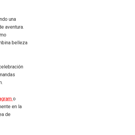
endo una
de aventura.
omo
mbina belleza
celebración
emandas
n.
tagram
o
mente en la
rea de