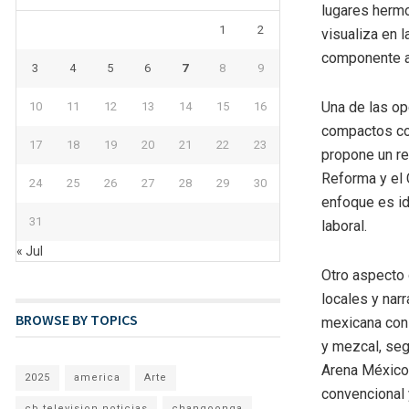
lugares hermo
1
2
visualiza en 
componente at
3
4
5
6
7
8
9
Una de las op
10
11
12
13
14
15
16
compactos con
17
18
19
20
21
22
23
propone un r
Reforma y el 
24
25
26
27
28
29
30
enfoque es id
31
laboral.
« Jul
Otro aspecto 
locales y nar
BROWSE BY TOPICS
mexicana con 
y mezcal, seg
Arena México 
2025
america
Arte
convencional y
cb television noticias
changoonga