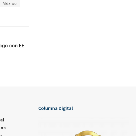
México
ogo con EE.
Columna Digital
al
ios
a