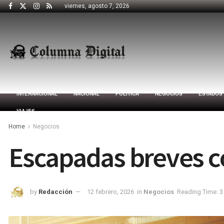
viernes, agosto 7, 2026
INTERNACIONAL
NACIONAL
POLÍTICA
NEGOCIOS
ESTADOS
VIAJES
Home
Negocios
Escapadas breves co
by
Redacción
12 febrero, 2026
in
Negocios
Reading Time: 3