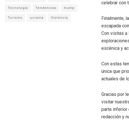
celebrar con 
Tecnología
Tendencias
trump
Finalmente, l
Turismo
ucrania
Violencia
escapada comp
Con visitas a
exploraciones
escénica y ac
Con estas ten
única que pri
actuales de l
Gracias por l
visitar nuestr
parte inferio
redacción y n