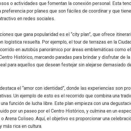
sos o actividades que fomentan la conexión personal. Esta ten
la preferencia por planes que son fáciles de coordinar y que tien
ractivo en redes sociales.
ciones que gana popularidad es el “city plan”, que ofrece itinerar
 logística resuelta. Por ejemplo, el tour de terrazas en la Ciud
ecorrido en autobús panorámico por áreas emblemáticas como el
Centro Histórico, marcando paradas para brindar y disfrutar de la 
eal para aquellos que desean festejar sin alejarse demasiado de
destaca el “amor con identidad”, donde las experiencias son p
rativas. Un ejemplo de esto es el recorrido que combina una tradi
una función de lucha libre. Este plan empieza con una degustaci
uido por un paseo por el Centro Histórico, y culmina en un espe
o Arena Coliseo. Aquí, el objetivo es proporcionar una celebrac
 más rica en cultura.