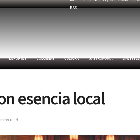
RSS
DEPORTES
COLUMNAS
CULTURA
GASTRONOMÍA
LIFESTYLE
n esencia local
 mins read