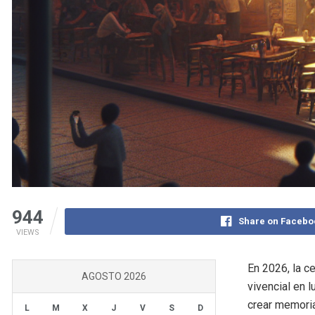
944
Share on Facebo
VIEWS
En 2026, la c
AGOSTO 2026
vivencial en 
crear memoria
L
M
X
J
V
S
D