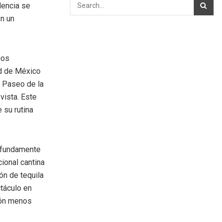
dencia se
en un
ios
ad de México
 Paseo de la
vista. Este
 su rutina
rofundamente
cional cantina
ón de tequila
ctáculo en
ión menos