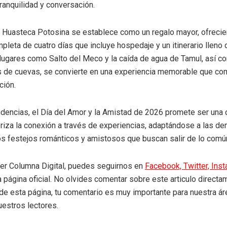
tranquilidad y conversación.
a Huasteca Potosina se establece como un regalo mayor, ofreci
leta de cuatro días que incluye hospedaje y un itinerario lleno 
 lugares como Salto del Meco y la caída de agua de Tamul, así c
 de cuevas, se convierte en una experiencia memorable que co
ción.
dencias, el Día del Amor y la Amistad de 2026 promete ser una 
oriza la conexión a través de experiencias, adaptándose a las d
os festejos románticos y amistosos que buscan salir de lo comú
eer Columna Digital, puedes seguirnos en
Facebook,
Twitter,
Ins
a página oficial. No olvides comentar sobre este articulo directa
r de esta página, tu comentario es muy importante para nuestra á
uestros lectores.