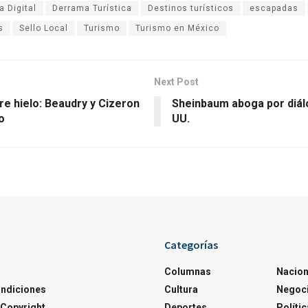
 Digital
Derrama Turística
Destinos turísticos
escapadas
s
Sello Local
Turismo
Turismo en México
Next Post
re hielo: Beaudry y Cizeron
Sheinbaum aboga por diál
o
UU.
Categorías
Columnas
Nacion
ondiciones
Cultura
Negoc
Copyright
Deportes
Polític