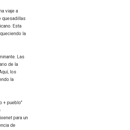
a viaje a
e quesadillas
icano. Esta
iqueciendo la
minante. Las
rio de la
quí, los
endo la
o + pueblo”
e
ixenet para un
encia de