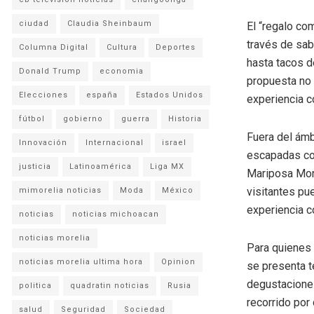
ciudad
Claudia Sheinbaum
El “regalo co
través de sab
Columna Digital
Cultura
Deportes
hasta tacos d
Donald Trump
economia
propuesta no 
Elecciones
españa
Estados Unidos
experiencia c
fútbol
gobierno
guerra
Historia
Fuera del ámb
Innovación
Internacional
israel
escapadas cor
justicia
Latinoamérica
Liga MX
Mariposa Mona
visitantes pu
mimorelia noticias
Moda
México
experiencia c
noticias
noticias michoacan
noticias morelia
Para quienes 
noticias morelia ultima hora
Opinion
se presenta t
degustaciones
politica
quadratin noticias
Rusia
recorrido por
salud
Seguridad
Sociedad