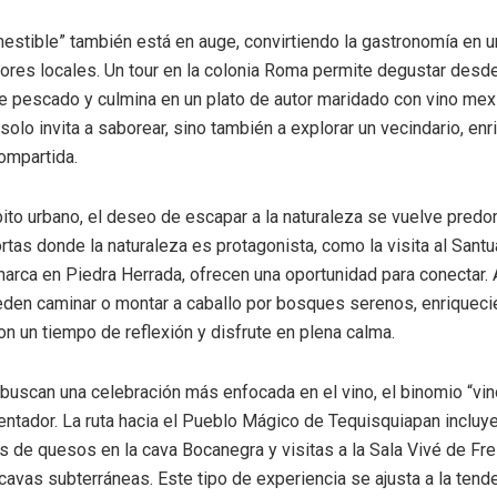
mestible” también está en auge, convirtiendo la gastronomía en un
ores locales. Un tour en la colonia Roma permite degustar desd
e pescado y culmina en un plato de autor maridado con vino mex
solo invita a saborear, sino también a explorar un vecindario, enr
ompartida.
ito urbano, el deseo de escapar a la naturaleza se vuelve predo
tas donde la naturaleza es protagonista, como la visita al Santua
rca en Piedra Herrada, ofrecen una oportunidad para conectar. A
eden caminar o montar a caballo por bosques serenos, enriqueci
on un tiempo de reflexión y disfrute en plena calma.
buscan una celebración más enfocada en el vino, el binomio “vin
entador. La ruta hacia el Pueblo Mágico de Tequisquiapan incluy
 de quesos en la cava Bocanegra y visitas a la Sala Vivé de Fre
 cavas subterráneas. Este tipo de experiencia se ajusta a la tend