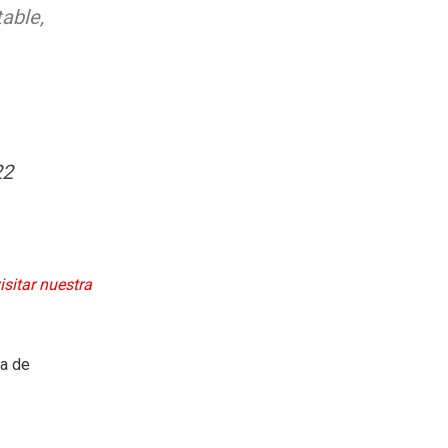
able,
22
isitar nuestra
ea de