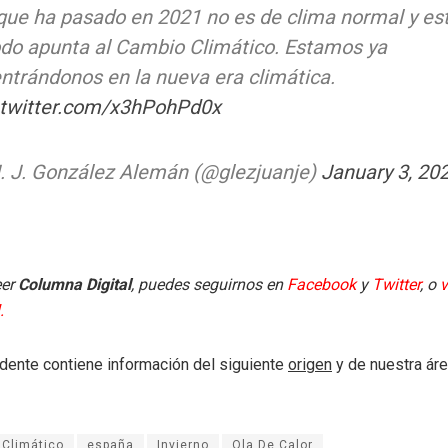
que ha pasado en 2021 no es de clima normal y est
odo apunta al Cambio Climático. Estamos ya
ntrándonos en la nueva era climática.
.twitter.com/x3hPohPd0x
. J. González Alemán (@glezjuanje)
January 3, 20
eer
Columna Digital
, puedes seguirnos en
Facebook
y
Twitter
, o
v
.
dente contiene información del siguiente
origen
y de nuestra ár
Climático
españa
Invierno
Ola De Calor