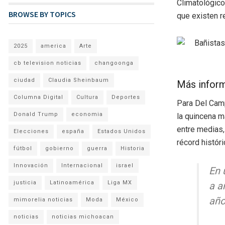
Climatológico
BROWSE BY TOPICS
que existen r
2025
america
Arte
cb television noticias
changoonga
ciudad
Claudia Sheinbaum
Más infor
Columna Digital
Cultura
Deportes
Para Del Camp
Donald Trump
economia
la quincena m
entre medias,
Elecciones
españa
Estados Unidos
récord histór
fútbol
gobierno
guerra
Historia
Innovación
Internacional
israel
En 
justicia
Latinoamérica
Liga MX
a a
año
mimorelia noticias
Moda
México
noticias
noticias michoacan