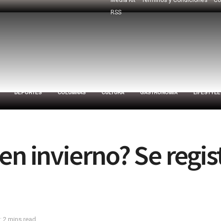
RSS
DEPORTES
COLUMNAS
CULTURA
GASTRONOMÍA
LIFESTYLE
n invierno? Se regis
: 2 mins read