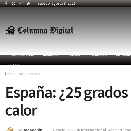
sábado, agosto 8, 2026
INTERNACIONAL
NACIONAL
POLÍTICA
NEGOCIOS
ESTADOS
VIAJES
Home
Internacional
España: ¿25 grados e
calor
by
Redacción
10 enero, 2022
in
Internacional
Reading Time