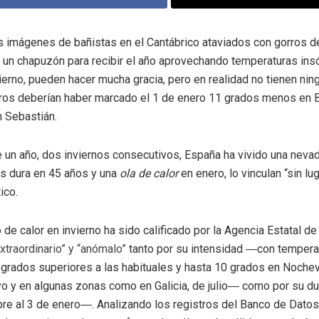
s imágenes de bañistas en el Cantábrico ataviados con gorros d
 un chapuzón para recibir el año aprovechando temperaturas insó
ierno, pueden hacer mucha gracia, pero en realidad no tienen ni
ros deberían haber marcado el 1 de enero 11 grados menos en B
 Sebastián.
e un año, dos inviernos consecutivos, España ha vivido una nevada
ás dura en 45 años y una
ola de calor
en enero, lo vinculan “sin lu
ico.
 de calor en invierno ha sido calificado por la Agencia Estatal d
xtraordinario” y “anómalo”
tanto por su intensidad ―con tempera
 grados superiores a las habituales y hasta 10 grados en Nochev
yo y en algunas zonas como en Galicia, de julio― como por su d
re al 3 de enero―. Analizando los registros del Banco de Datos