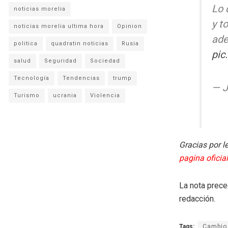
Lo 
noticias morelia
y t
noticias morelia ultima hora
Opinion
ade
politica
quadratin noticias
Rusia
pic
salud
Seguridad
Sociedad
Tecnología
Tendencias
trump
— J
Turismo
ucrania
Violencia
Gracias por l
pagina oficial
La nota prece
redacción.
Tags:
Cambio 