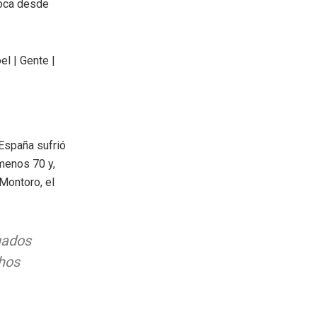
poca desde
España sufrió
 menos 70 y,
 Montoro, el
uados
hos