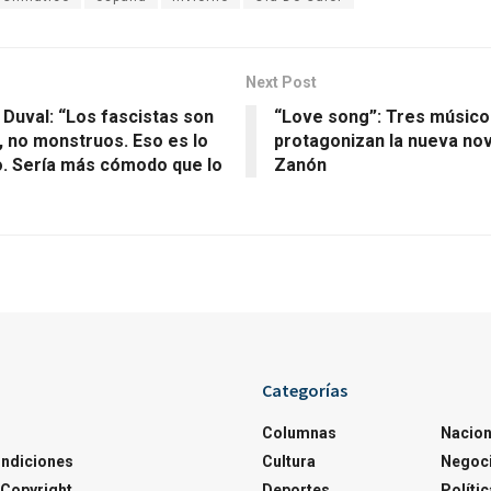
Next Post
 Duval: “Los fascistas son
“Love song”: Tres músico
 no monstruos. Eso es lo
protagonizan la nueva nov
o. Sería más cómodo que lo
Zanón
Categorías
Columnas
Nacion
ondiciones
Cultura
Negoc
Copyright
Deportes
Polític