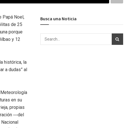
e Papá Noel,
Busca una Noticia
litas de 25
nguna porque
ilbao y 12
 histórica, la
gar a dudas” al
e Meteorología
turas en su
ieja, propias
uración ―del
 Nacional