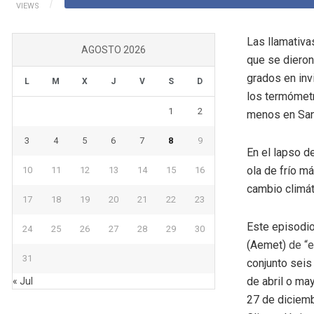
VIEWS
Las llamativa
AGOSTO 2026
que se dieron
grados en inv
L
M
X
J
V
S
D
los termómet
1
2
menos en San
3
4
5
6
7
8
9
En el lapso d
ola de frío m
10
11
12
13
14
15
16
cambio climát
17
18
19
20
21
22
23
Este episodio
24
25
26
27
28
29
30
(Aemet)
de “e
31
conjunto seis
de abril o ma
« Jul
27 de diciemb