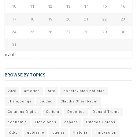
10
11
12
13
14
15
16
17
18
19
20
21
22
23
24
25
26
27
28
29
30
31
« Jul
BROWSE BY TOPICS
2025
america
Arte
cb television noticias
changoonga
ciudad
Claudia Sheinbaum
Columna Digital
Cultura
Deportes
Donald Trump
economia
Elecciones
españa
Estados Unidos
fútbol
gobierno
guerra
Historia
Innovación