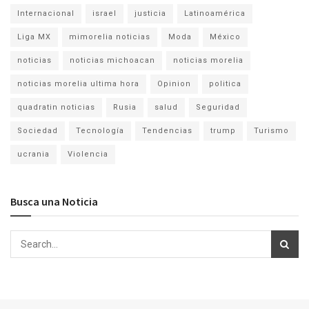
Internacional
israel
justicia
Latinoamérica
Liga MX
mimorelia noticias
Moda
México
noticias
noticias michoacan
noticias morelia
noticias morelia ultima hora
Opinion
politica
quadratin noticias
Rusia
salud
Seguridad
Sociedad
Tecnología
Tendencias
trump
Turismo
ucrania
Violencia
Busca una Noticia