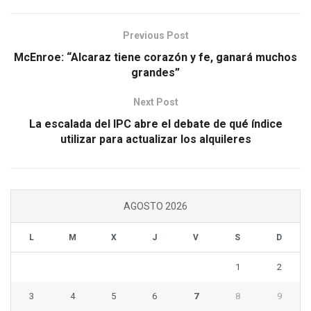
Previous Post
McEnroe: “Alcaraz tiene corazón y fe, ganará muchos
grandes”
Next Post
La escalada del IPC abre el debate de qué índice
utilizar para actualizar los alquileres
AGOSTO 2026
L
M
X
J
V
S
D
1
2
3
4
5
6
7
8
9