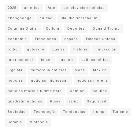
2025
america
Arte
cb television noticias
changoonga
ciudad
Claudia Sheinbaum
Columna Digital
Cultura
Deportes
Donald Trump
economia
Elecciones
españa
Estados Unidos
fútbol
gobierno
guerra
Historia
Innovación
Internacional
israel
justicia
Latinoamérica
Liga MX
mimorelia noticias
Moda
México
noticias
noticias michoacan
noticias morelia
noticias morelia ultima hora
Opinion
politica
quadratin noticias
Rusia
salud
Seguridad
Sociedad
Tecnología
Tendencias
trump
Turismo
ucrania
Violencia