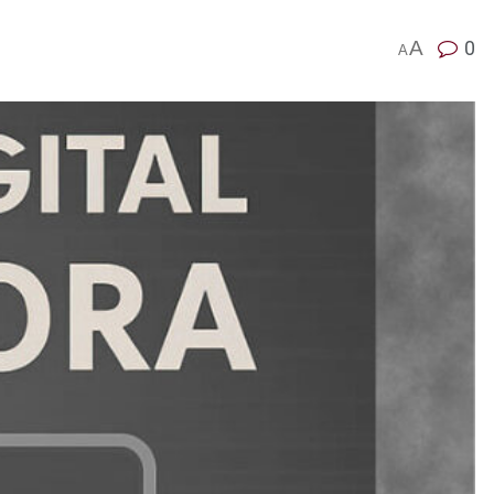
A
0
A