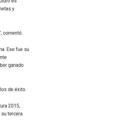
uturo es
metas y
”, comentó.
na. Ese fue su
ente
aber ganado
ños de éxito.
tura 2015,
 su tercera