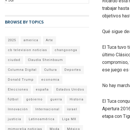
Ricardo está 
trabajar hast
objetivos has
BROWSE BY TOPICS
Qué sigue des
2025
america
Arte
El Tuca tuvo 
cb television noticias
changoonga
último Clásic
ciudad
Claudia Sheinbaum
compromiso, t
ese juego es 
Columna Digital
Cultura
Deportes
Donald Trump
economia
No hay marcha
Elecciones
españa
Estados Unidos
fútbol
gobierno
guerra
Historia
El Tuca conqui
Apertura 2016
Innovación
Internacional
israel
etapa con Tigr
justicia
Latinoamérica
Liga MX
mimorelia noticias
Moda
México