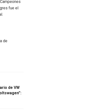
e Campeones
gres fue el
l.
ea de
tario de VW
oltswagen”: