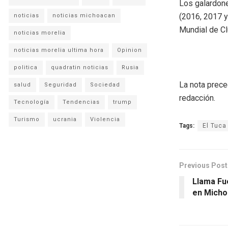
Los galardon
(2016, 2017 y
noticias
noticias michoacan
Mundial de Clu
noticias morelia
noticias morelia ultima hora
Opinion
politica
quadratin noticias
Rusia
La nota prece
salud
Seguridad
Sociedad
redacción.
Tecnología
Tendencias
trump
Turismo
ucrania
Violencia
Tags:
El Tuca 
Previous Post
Llama Fue
en Micho