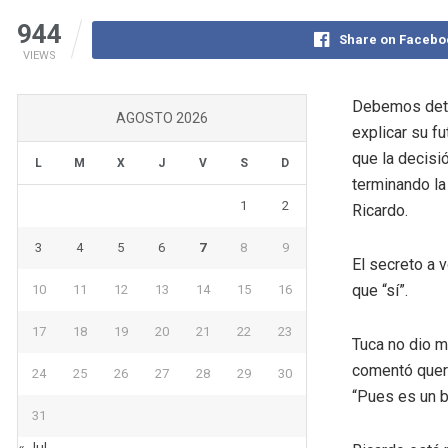
944
Share on Facebo
VIEWS
Debemos deten
AGOSTO 2026
explicar su f
que la decisi
L
M
X
J
V
S
D
terminando la
1
2
Ricardo.
3
4
5
6
7
8
9
El secreto a v
que “sí”.
10
11
12
13
14
15
16
17
18
19
20
21
22
23
Tuca no dio m
comentó querer
24
25
26
27
28
29
30
“Pues es un b
31
« Jul