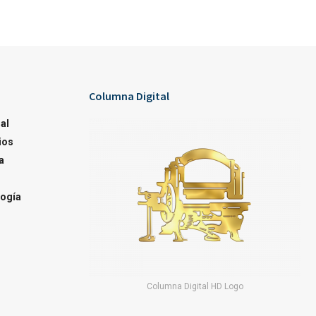
Columna Digital
al
ios
a
ogía
Columna Digital HD Logo