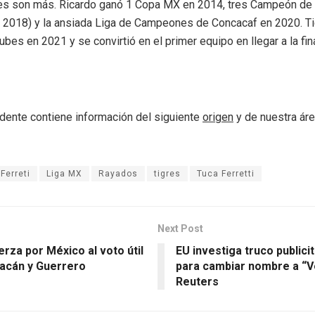
es son más. Ricardo ganó 1 Copa MX en 2014, tres Campeón d
 2018) y la ansiada Liga de Campeones de Concacaf en 2020. Ti
bes en 2021 y se convirtió en el primer equipo en llegar a la fina
dente contiene información del siguiente
origen
y de nuestra ár
Ferreti
Liga MX
Rayados
tigres
Tuca Ferretti
Next Post
rza por México al voto útil
EU investiga truco publici
acán y Guerrero
para cambiar nombre a “V
Reuters