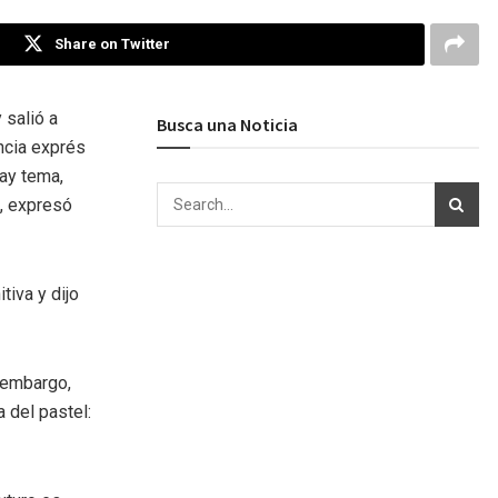
Share on Twitter
 salió a
Busca una Noticia
encia exprés
hay tema,
”, expresó
tiva y dijo
n embargo,
a del pastel: