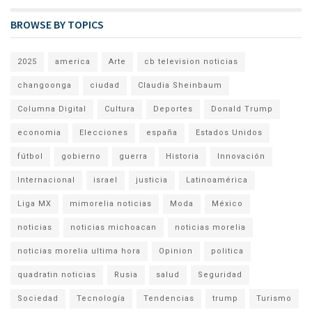
BROWSE BY TOPICS
2025
america
Arte
cb television noticias
changoonga
ciudad
Claudia Sheinbaum
Columna Digital
Cultura
Deportes
Donald Trump
economia
Elecciones
españa
Estados Unidos
fútbol
gobierno
guerra
Historia
Innovación
Internacional
israel
justicia
Latinoamérica
Liga MX
mimorelia noticias
Moda
México
noticias
noticias michoacan
noticias morelia
noticias morelia ultima hora
Opinion
politica
quadratin noticias
Rusia
salud
Seguridad
Sociedad
Tecnología
Tendencias
trump
Turismo