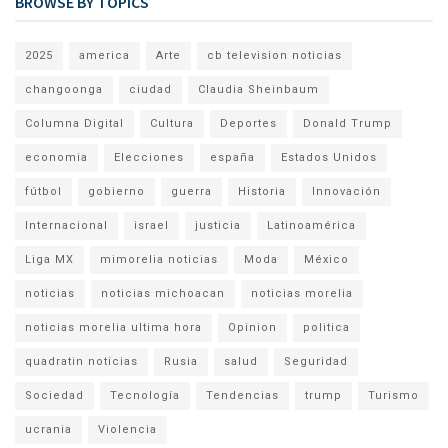
BROWSE BY TOPICS
2025
america
Arte
cb television noticias
changoonga
ciudad
Claudia Sheinbaum
Columna Digital
Cultura
Deportes
Donald Trump
economia
Elecciones
españa
Estados Unidos
fútbol
gobierno
guerra
Historia
Innovación
Internacional
israel
justicia
Latinoamérica
Liga MX
mimorelia noticias
Moda
México
noticias
noticias michoacan
noticias morelia
noticias morelia ultima hora
Opinion
politica
quadratin noticias
Rusia
salud
Seguridad
Sociedad
Tecnología
Tendencias
trump
Turismo
ucrania
Violencia