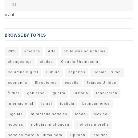
31
« Jul
BROWSE BY TOPICS
2025
america
Arte
cb television noticias
changoonga
ciudad
Claudia Sheinbaum
Columna Digital
Cultura
Deportes
Donald Trump
economia
Elecciones
españa
Estados Unidos
fútbol
gobierno
guerra
Historia
Innovación
Internacional
israel
justicia
Latinoamérica
Liga MX
mimorelia noticias
Moda
México
noticias
noticias michoacan
noticias morelia
noticias morelia ultima hora
Opinion
politica