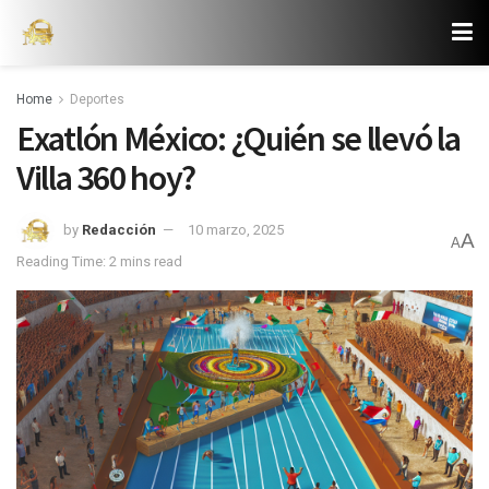
Home
Deportes
Exatlón México: ¿Quién se llevó la
Villa 360 hoy?
by
Redacción
10 marzo, 2025
A
A
Reading Time: 2 mins read