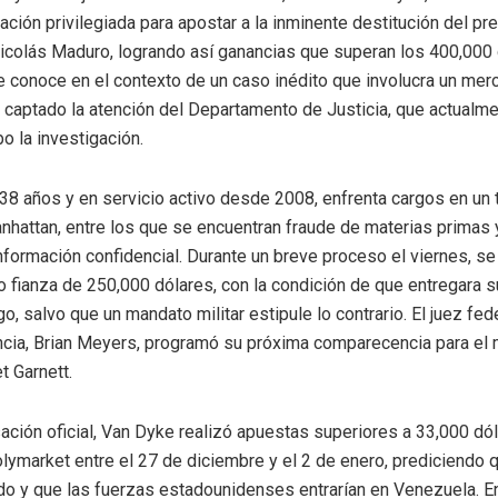
mación privilegiada para apostar a la inminente destitución del pr
colás Maduro, logrando así ganancias que superan los 400,000 
se conoce en el contexto de un caso inédito que involucra un me
a captado la atención del Departamento de Justicia, que actualm
o la investigación.
38 años y en servicio activo desde 2008, enfrenta cargos en un t
nhattan, entre los que se encuentran fraude de materias primas 
información confidencial. Durante un breve proceso el viernes, se
ajo fianza de 250,000 dólares, con la condición de que entregara 
, salvo que un mandato militar estipule lo contrario. El juez fed
ncia, Brian Meyers, programó su próxima comparecencia para el 
t Garnett.
ación oficial, Van Dyke realizó apuestas superiores a 33,000 dól
lymarket entre el 27 de diciembre y el 2 de enero, prediciendo
ido y que las fuerzas estadounidenses entrarían en Venezuela. E