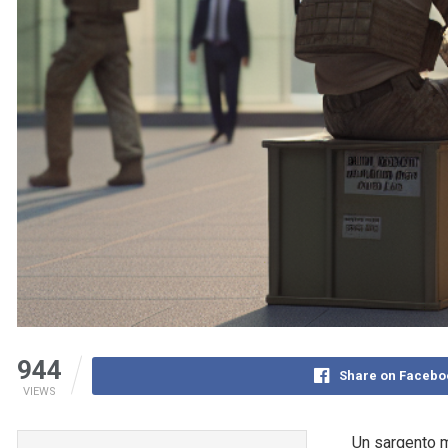
944
Share on Facebo
VIEWS
Un sargento m