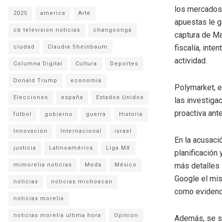
los mercados
2025
america
Arte
apuestas le g
cb television noticias
changoonga
captura de Ma
fiscalía, int
ciudad
Claudia Sheinbaum
actividad.
Columna Digital
Cultura
Deportes
Donald Trump
economia
Polymarket, 
Elecciones
españa
Estados Unidos
las investiga
proactiva ant
fútbol
gobierno
guerra
Historia
Innovación
Internacional
israel
En la acusaci
justicia
Latinoamérica
Liga MX
planificación
más detalles 
mimorelia noticias
Moda
México
Google el mis
noticias
noticias michoacan
como evidenc
noticias morelia
noticias morelia ultima hora
Opinion
Además, se sa