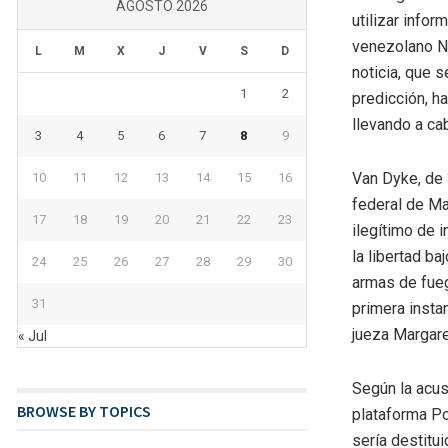
AGOSTO 2026
utilizar infor
venezolano Ni
L
M
X
J
V
S
D
noticia, que 
1
2
predicción, h
llevando a cab
3
4
5
6
7
8
9
Van Dyke, de 
10
11
12
13
14
15
16
federal de Ma
17
18
19
20
21
22
23
ilegítimo de 
la libertad b
24
25
26
27
28
29
30
armas de fuego
31
primera insta
jueza Margare
« Jul
Según la acus
BROWSE BY TOPICS
plataforma Po
sería destitu