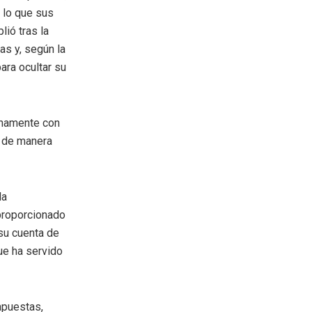
 lo que sus
ió tras la
as y, según la
ara ocultar su
enamente con
o de manera
la
 proporcionado
 su cuenta de
ue ha servido
apuestas,