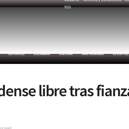
RSS
DEPORTES
COLUMNAS
CULTURA
GASTRONOMÍA
LIFESTYLE
dense libre tras fian
ns read