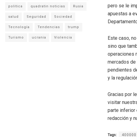
pero se le im
politica
quadratin noticias
Rusia
apuestas a ev
salud
Seguridad
Sociedad
Departamento
Tecnología
Tendencias
trump
Este caso, no
Turismo
ucrania
Violencia
sino que tambi
operaciones m
mercados de p
pendientes de
y la regulaci
Gracias por l
visitar nuestr
parte inferio
redacción y n
Tags:
400000