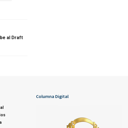
be al Draft
Columna Digital
al
ios
a