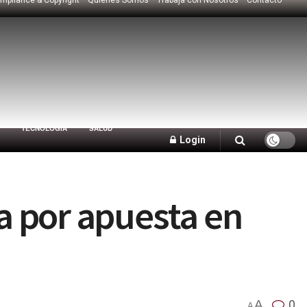
TECNOLOGÍA
SALUD
Login
za por apuesta en
A
0
A