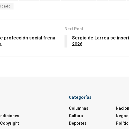
ldado
Next Post
de protección social frena
Sergio de Larrea se inscri
s.
2026.
Categorías
Columnas
Nacion
ondiciones
Cultura
Negoc
Copyright
Deportes
Polític