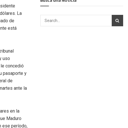
esidente
dólares. La
rcado de
ente está
ribunal
y uso
 le concedió
su pasaporte y
eral de
martes ante la
ares en la
 que Maduro
n ese período,