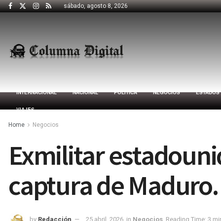
sábado, agosto 8, 2026
INTERNACIONAL
NACIONAL
POLÍTICA
NEGOCIOS
ESTADOS
VIAJES
Home
Negocios
Exmilitar estadouni
captura de Maduro.
by
Redacción
25 abril, 2026
in
Negocios
Reading Time: 3 mi