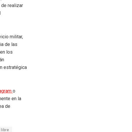
 de realizar
l
cio militar,
ia de las
 en los
án
n estratégica
tagram
o
mente en la
rea de
libre