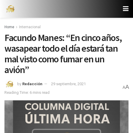
Home
Internacional
Facundo Manes: “En cinco años,
wasapear todo el día estará tan
mal visto como fumar en un
avión”
by
Redacción
29 septiembre, 2021
A
A
Reading Time: 6 mins read