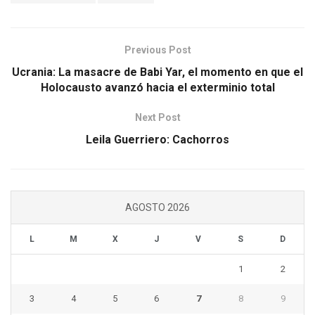
Previous Post
Ucrania: La masacre de Babi Yar, el momento en que el
Holocausto avanzó hacia el exterminio total
Next Post
Leila Guerriero: Cachorros
AGOSTO 2026
L
M
X
J
V
S
D
1
2
3
4
5
6
7
8
9