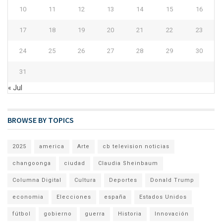
10
11
12
13
14
15
16
17
18
19
20
21
22
23
24
25
26
27
28
29
30
31
« Jul
BROWSE BY TOPICS
2025
america
Arte
cb television noticias
changoonga
ciudad
Claudia Sheinbaum
Columna Digital
Cultura
Deportes
Donald Trump
economia
Elecciones
españa
Estados Unidos
fútbol
gobierno
guerra
Historia
Innovación