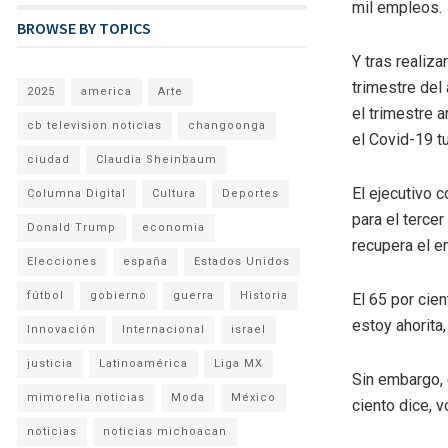
mil empleos.
BROWSE BY TOPICS
Y tras realiza
trimestre del
2025
america
Arte
el trimestre 
cb television noticias
changoonga
el Covid-19 t
ciudad
Claudia Sheinbaum
El ejecutivo 
Columna Digital
Cultura
Deportes
para el tercer
Donald Trump
economia
recupera el e
Elecciones
españa
Estados Unidos
fútbol
gobierno
guerra
Historia
El 65 por cie
estoy ahorita
Innovación
Internacional
israel
justicia
Latinoamérica
Liga MX
Sin embargo, e
mimorelia noticias
Moda
México
ciento dice, v
noticias
noticias michoacan