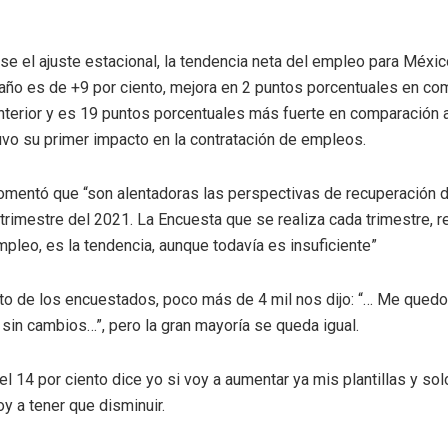
rse el ajuste estacional, la tendencia neta del empleo para México
 año es de +9 por ciento, mejora en 2 puntos porcentuales en co
anterior y es 19 puntos porcentuales más fuerte en comparación 
uvo su primer impacto en la contratación de empleos.
comentó que “son alentadoras las perspectivas de recuperación
 trimestre del 2021. La Encuesta que se realiza cada trimestre, r
mpleo, es la tendencia, aunque todavía es insuficiente”
nto de los encuestados, poco más de 4 mil nos dijo: “… Me qued
, sin cambios…”, pero la gran mayoría se queda igual.
l 14 por ciento dice yo si voy a aumentar ya mis plantillas y sol
oy a tener que disminuir.