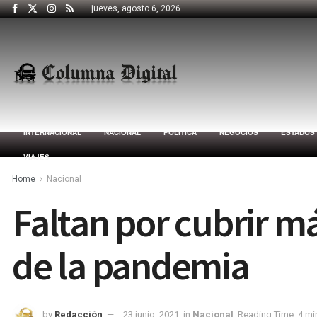
jueves, agosto 6, 2026
INTERNACIONAL
NACIONAL
POLÍTICA
NEGOCIOS
ESTADOS
VIAJES
Home
Nacional
Faltan por cubrir m
de la pandemia
by
Redacción
23 junio, 2021
in
Nacional
Reading Time: 4 mi