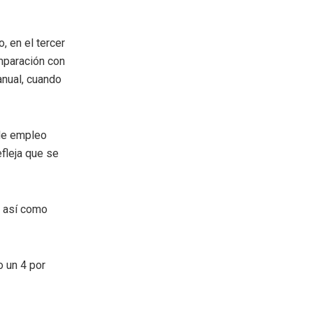
, en el tercer
mparación con
anual, cuando
 de empleo
efleja que se
o así como
o un 4 por