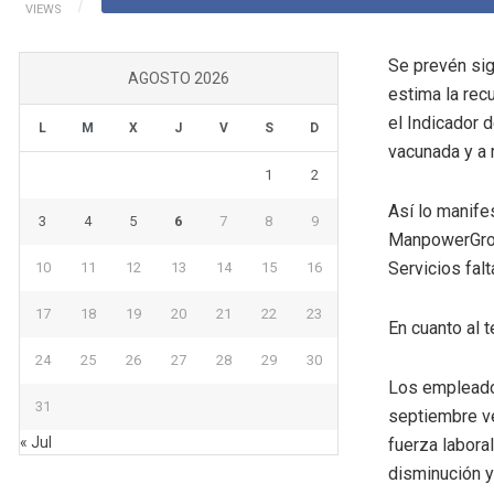
VIEWS
Se prevén sig
AGOSTO 2026
estima la rec
el Indicador 
L
M
X
J
V
S
D
vacunada y a 
1
2
Así lo manife
3
4
5
6
7
8
9
ManpowerGroup
Servicios fal
10
11
12
13
14
15
16
17
18
19
20
21
22
23
En cuanto al t
24
25
26
27
28
29
30
Los empleador
31
septiembre ve
« Jul
fuerza laboral
disminución y