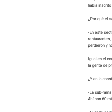
había inscrit
¿Por qué el se
-En este sect
restaurantes,
perdieron y n
Igual en el c
la gente de p
¿Y en la cons
-La sub-rama 
Ahí son 60 mi