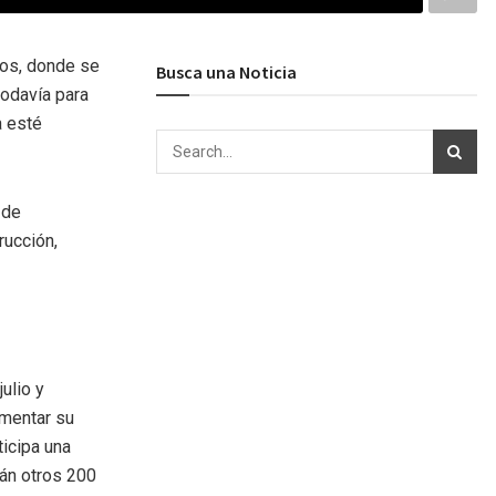
ros, donde se
Busca una Noticia
todavía para
a esté
 de
rucción,
ulio y
umentar su
ticipa una
rán otros 200