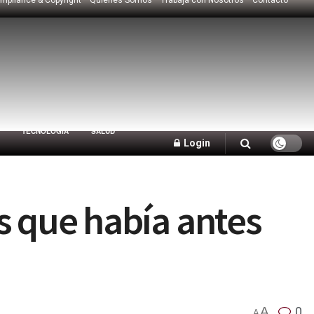
TECNOLOGÍA
SALUD
Login
s que había antes
A
0
A