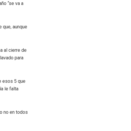
año “se va a
e que, aunque
 al cierre de
clavado para
e esos 5 que
 le falta
ro no en todos