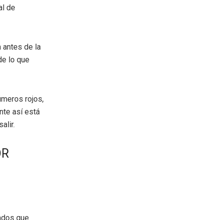
al de
 antes de la
de lo que
úmeros rojos,
nte así está
alir.
OR
eados que