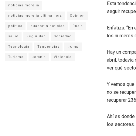
Esta tendenci
noticias morelia
seguir recupe
noticias morelia ultima hora
Opinion
politica
quadratin noticias
Rusia
Enfatiza: “En
los números q
salud
Seguridad
Sociedad
Tecnología
Tendencias
trump
Hay un compar
Turismo
ucrania
Violencia
abril, todaví
ver qué secto
Y vemos que t
no se recuper
recuperar 236
Ahí es donde 
los sectores.