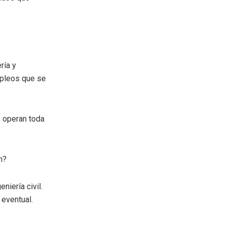
ría y
mpleos que se
o operan toda
n?
niería civil.
 eventual.