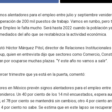
nos alentadores para el empleo entre julio y septiembre venide
uperación de 200 mil puestos de trabajo. Vamos en rumbo, pero 
de Empleo le falta mucho. Será hasta 2022 cuando la población y
mediados del año que se restablezca la actividad económica.
stó Héctor Márquez Pitol, director de Relaciones Institucionales
, quien en entrevista dijo que sectores como Comercio, Const
tan por ocuparse muchas plazas. “Y este año no vamos a salir”.
ercer trimestre que ya está en la puerta, comentó:
es en México prevén signos alentadores para el empleo entre j
nideros. Un 40 por ciento de los 14 mil encuestados, espera a
; el 78 por ciento se mantendrá sin cambios; otro 4 por ciento an
 4 por ciento no sabe. Se estima que en este lapso se recupera