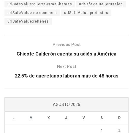
urlSafeValue:guerra-israel-hamas
urlSafeValue:jerusalen
urlSafeValue:no-comment
urlSafeValue:protestas
urlSafeValue:rehenes
Previous Post
Chicote Calderón cuenta su adiós a América
Next Post
22.5% de queretanos laboran más de 48 horas
AGOSTO 2026
L
M
X
J
V
S
D
1
2