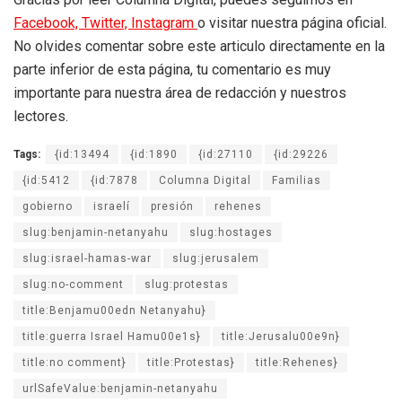
Facebook,
Twitter,
Instagram
o visitar nuestra página oficial.
No olvides comentar sobre este articulo directamente en la
parte inferior de esta página, tu comentario es muy
importante para nuestra área de redacción y nuestros
lectores.
Tags:
{id:13494
{id:1890
{id:27110
{id:29226
{id:5412
{id:7878
Columna Digital
Familias
gobierno
israelí
presión
rehenes
slug:benjamin-netanyahu
slug:hostages
slug:israel-hamas-war
slug:jerusalem
slug:no-comment
slug:protestas
title:Benjamu00edn Netanyahu}
title:guerra Israel Hamu00e1s}
title:Jerusalu00e9n}
title:no comment}
title:Protestas}
title:Rehenes}
urlSafeValue:benjamin-netanyahu