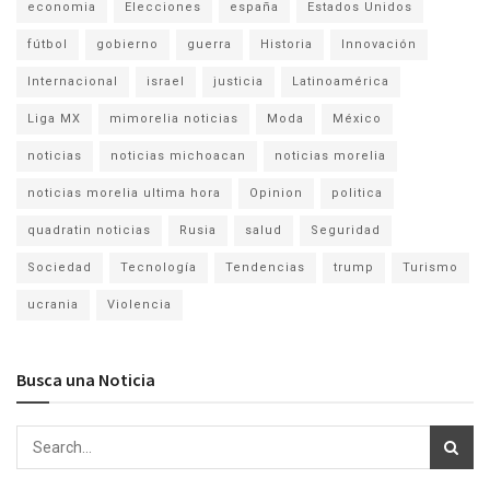
economia
Elecciones
españa
Estados Unidos
fútbol
gobierno
guerra
Historia
Innovación
Internacional
israel
justicia
Latinoamérica
Liga MX
mimorelia noticias
Moda
México
noticias
noticias michoacan
noticias morelia
noticias morelia ultima hora
Opinion
politica
quadratin noticias
Rusia
salud
Seguridad
Sociedad
Tecnología
Tendencias
trump
Turismo
ucrania
Violencia
Busca una Noticia