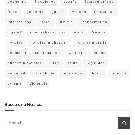
economia
Elecciones
españa
Estados Unidos
fútbol
gobierno
guerra
Historia
Innovación
Internacional
israel
justicia
Latinoamérica
Liga MX
mimorelia noticias
Moda
México
noticias
noticias michoacan
noticias morelia
noticias morelia ultima hora
Opinion
politica
quadratin noticias
Rusia
salud
Seguridad
Sociedad
Tecnología
Tendencias
trump
Turismo
ucrania
Violencia
Busca una Noticia