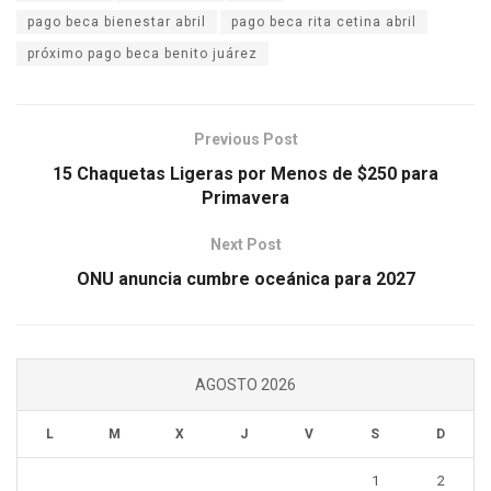
pago beca bienestar abril
pago beca rita cetina abril
próximo pago beca benito juárez
Previous Post
15 Chaquetas Ligeras por Menos de $250 para
Primavera
Next Post
ONU anuncia cumbre oceánica para 2027
AGOSTO 2026
L
M
X
J
V
S
D
1
2