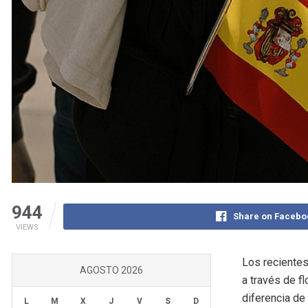
944
Share on Facebo
VIEWS
Los recientes
AGOSTO 2026
a través de f
diferencia de
L
M
X
J
V
S
D