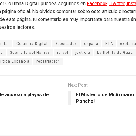
eer Columna Digital, puedes seguirnos en
Facebook,
Twitter,
Ins
a página oficial. No olvides comentar sobre este articulo directa
r de esta página, tu comentario es muy importante para nuestra á
uestros lectores.
litar
Columna Digital
Deportados
españa
ETA
exetarr
za
Guerra Israel-Hamas
israel
justicia
La flotilla de Gaza
litica Española
repatriación
Next Post
e acceso a playas de
El Misterio de Mi Armario 
Poncho!