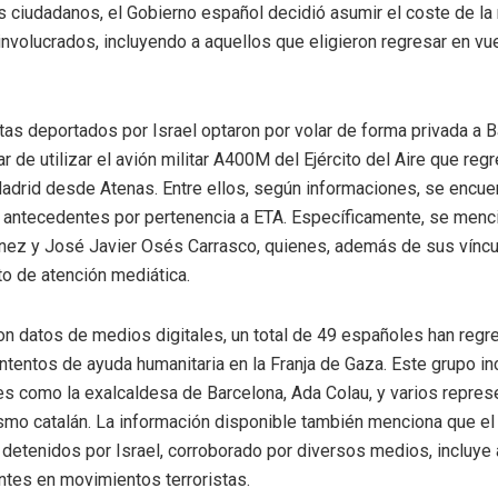
s ciudadanos, el Gobierno español decidió asumir el coste de la 
involucrados, incluyendo a aquellos que eligieron regresar en vu
stas deportados por Israel optaron por volar de forma privada a 
ar de utilizar el avión militar A400M del Ejército del Aire que reg
Madrid desde Atenas. Entre ellos, según informaciones, se encue
antecedentes por pertenencia a ETA. Específicamente, se mencio
ez y José Javier Osés Carrasco, quienes, además de sus víncul
to de atención mediática.
n datos de medios digitales, un total de 49 españoles han regr
intentos de ayuda humanitaria en la Franja de Gaza. Este grupo in
s como la exalcaldesa de Barcelona, Ada Colau, y varios repres
mo catalán. La información disponible también menciona que el 
s detenidos por Israel, corroborado por diversos medios, incluye
tes en movimientos terroristas.