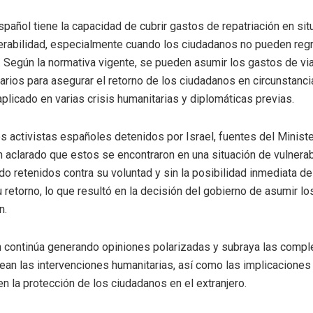
spañol tiene la capacidad de cubrir gastos de repatriación en si
erabilidad, especialmente cuando los ciudadanos no pueden reg
. Según la normativa vigente, se pueden asumir los gastos de via
rios para asegurar el retorno de los ciudadanos en circunstancia
aplicado en varias crisis humanitarias y diplomáticas previas.
s activistas españoles detenidos por Israel, fuentes del Ministe
n aclarado que estos se encontraron en una situación de vulnerab
do retenidos contra su voluntad y sin la posibilidad inmediata de
u retorno, lo que resultó en la decisión del gobierno de asumir l
n.
n continúa generando opiniones polarizadas y subraya las compl
an las intervenciones humanitarias, así como las implicaciones d
en la protección de los ciudadanos en el extranjero.