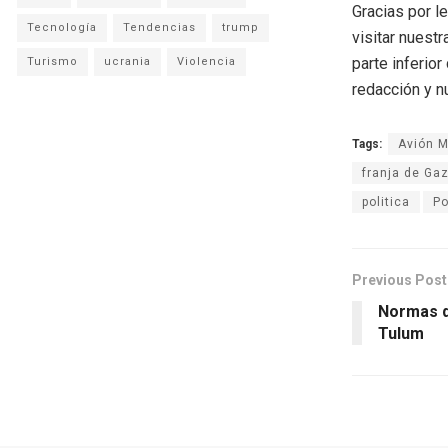
Gracias por l
Tecnología
Tendencias
trump
visitar nuestr
parte inferio
Turismo
ucrania
Violencia
redacción y n
Tags:
Avión Mi
franja de Ga
politica
Po
Previous Post
Normas d
Tulum