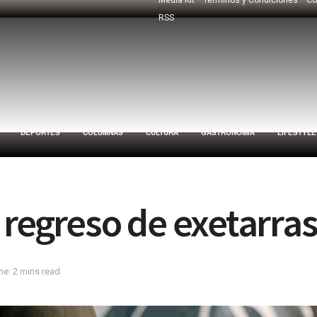
RSS
DEPORTES
COLUMNAS
CULTURA
GASTRONOMÍA
LIFESTYLE
 regreso de exetarra
e: 2 mins read