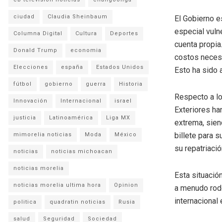
ciudad
Claudia Sheinbaum
El Gobierno e
especial vuln
Columna Digital
Cultura
Deportes
cuenta propia
Donald Trump
economia
costos necesa
Elecciones
españa
Estados Unidos
Esto ha sido 
fútbol
gobierno
guerra
Historia
Respecto a lo
Innovación
Internacional
israel
Exteriores ha
justicia
Latinoamérica
Liga MX
extrema, sien
billete para s
mimorelia noticias
Moda
México
su repatriació
noticias
noticias michoacan
noticias morelia
Esta situació
noticias morelia ultima hora
Opinion
a menudo rode
internacional 
politica
quadratin noticias
Rusia
salud
Seguridad
Sociedad