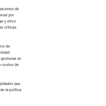
tuaciones de
resar por
je y otros
s críticas.
rio de
ilidad
 gestionar un
os costos de
ejidades que
e la política