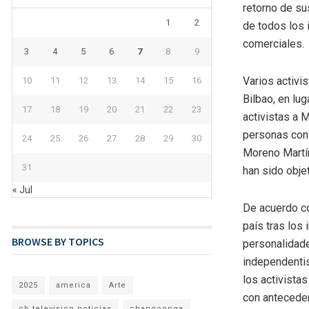
retorno de su
1
2
de todos los 
comerciales.
3
4
5
6
7
8
9
Varios activi
10
11
12
13
14
15
16
Bilbao, en lug
17
18
19
20
21
22
23
activistas a 
personas con 
24
25
26
27
28
29
30
Moreno Martín
31
han sido obje
« Jul
De acuerdo co
país tras los 
BROWSE BY TOPICS
personalidade
independentis
los activista
2025
america
Arte
con anteceden
cb television noticias
changoonga