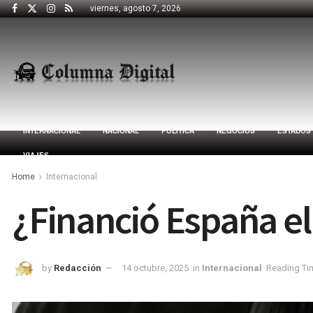
viernes, agosto 7, 2026
INTERNACIONAL
NACIONAL
POLÍTICA
NEGOCIOS
ESTADOS
VIAJES
Home
Internacional
¿Financió España el
by
Redacción
14 octubre, 2025
in
Internacional
Reading Tim