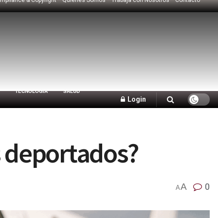
TECNOLOGÍA
SALUD
Login
s deportados?
A
0
A