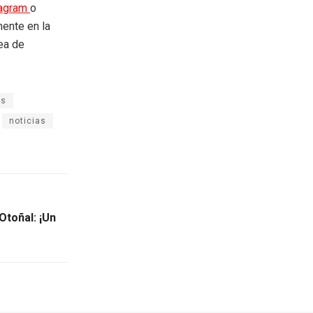
tagram
o
mente en la
rea de
as
noticias
Otoñal: ¡Un