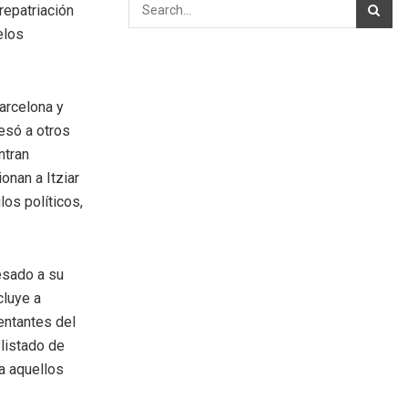
repatriación
elos
Barcelona y
resó a otros
ntran
nan a Itziar
os políticos,
esado a su
cluye a
entantes del
listado de
 a aquellos