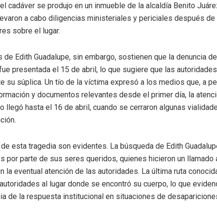
del cadáver se produjo en un inmueble de la alcaldía Benito Juáre
levaron a cabo diligencias ministeriales y periciales después de 
res sobre el lugar.
s de Edith Guadalupe, sin embargo, sostienen que la denuncia de
fue presentada el 15 de abril, lo que sugiere que las autoridades
te su súplica. Un tío de la víctima expresó a los medios que, a p
ormación y documentos relevantes desde el primer día, la atenci
no llegó hasta el 16 de abril, cuando se cerraron algunas vialida
ción.
de esta tragedia son evidentes. La búsqueda de Edith Guadalu
s por parte de sus seres queridos, quienes hicieron un llamado a
n la eventual atención de las autoridades. La última ruta conocid
 autoridades al lugar donde se encontró su cuerpo, lo que evidenc
cia de la respuesta institucional en situaciones de desaparicione