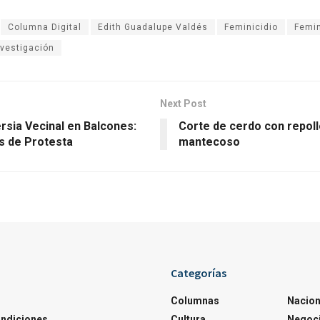
Columna Digital
Edith Guadalupe Valdés
Feminicidio
Femin
nvestigación
Next Post
rsia Vecinal en Balcones:
Corte de cerdo con repol
as de Protesta
mantecoso
Categorías
Columnas
Nacion
ondiciones
Cultura
Negoc