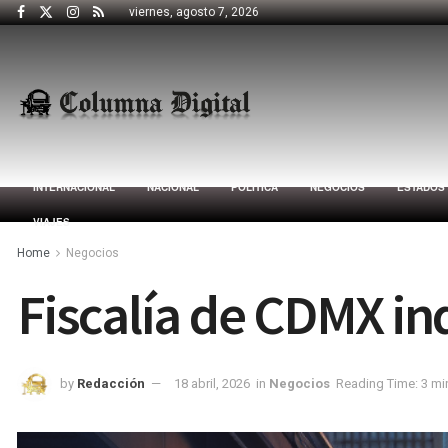
viernes, agosto 7, 2026
INTERNACIONAL
NACIONAL
POLÍTICA
NEGOCIOS
ESTADOS
VIAJES
Home
Negocios
Fiscalía de CDMX in
by
Redacción
18 abril, 2026
in
Negocios
Reading Time: 3 mi