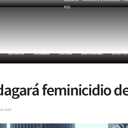
RSS
DEPORTES
COLUMNAS
CULTURA
GASTRONOMÍA
LIFESTYLE
dagará feminicidio de
ns read