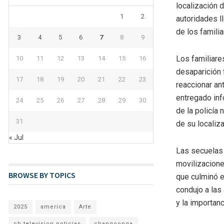
localización 
1
2
autoridades l
de los familia
3
4
5
6
7
8
9
Los familiare
10
11
12
13
14
15
16
desaparición 
17
18
19
20
21
22
23
reaccionar an
entregado inf
24
25
26
27
28
29
30
de la policía 
31
de su localiza
« Jul
Las secuelas 
movilizacione
BROWSE BY TOPICS
que culminó e
condujo a las
y la importan
2025
america
Arte
cb television noticias
changoonga