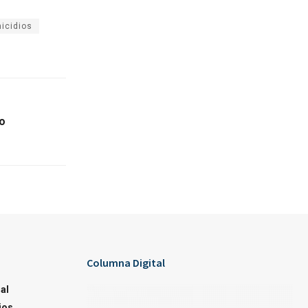
icidios
lo
Columna Digital
al
ios