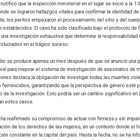
ificó que la inspección ministerial en el lugar se inició a la 1:
onde se lograron hallazgos vitales para confirmar la identidad de 
e, los peritos empezaron el procesamiento del sitio y del cuerp
s establecidos. El caso ha sido clasificado bajo el protocolo de 
 una investigación exhaustiva que determine la responsabilidad
volucrados en el trágico suceso.
idio se produce apenas un mes después de que se anunció una p
ral para mejorar el sistema de investigación de asesinatos de m
iones destaca la obligación de investigar todas las muertes viol
feminicidios, garantizando que la perspectiva de género esté 
o de la investigación. Esto podría ser un cambio significativo en
an estos casos.
a reafirmado su compromiso de actuar con firmeza y sin impun
lación de los derechos de las mujeres, en un contexto donde el f
ión constante en la capital del país. Hasta la fecha, no se ha i