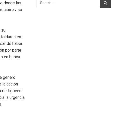
z, donde las
recibir aviso
 su
 tardaron en
esar de haber
ón por parte
des en busca
pe generó
 la acción
a de la joven
ia la urgencia
s.