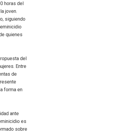
30 horas del
la joven.
o, siguiendo
feminicidio
 de quienes
ropuesta del
ujeres. Entre
entas de
presente
 la forma en
idad ante
eminicidio es
nformado sobre