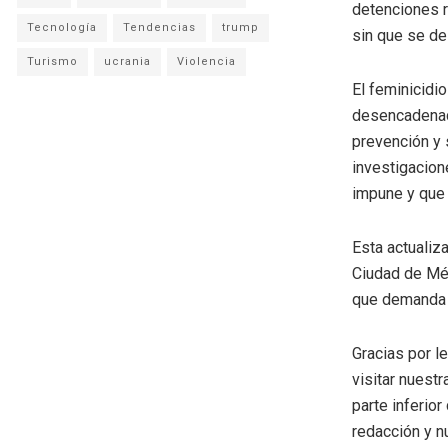
detenciones r
Tecnología
Tendencias
trump
sin que se de
Turismo
ucrania
Violencia
El feminicidi
desencadenado
prevención y 
investigacion
impune y que 
Esta actualiz
Ciudad de Méx
que demanda u
Gracias por l
visitar nuestr
parte inferio
redacción y n