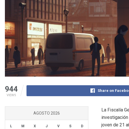
944
Share on Facebo
VIEWS
La Fiscalía 
AGOSTO 2026
investigación
joven de 21 a
L
M
X
J
V
S
D