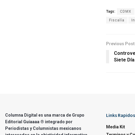
Tags:
CDMX
Fiscalía
I
Previous Post
Controve
Siete Dí
Links Rapidos
Columna Digital es una marca de Grupo
Editorial Guíaaaa ® integrado por
Media Kit
Periodistas y Columnistas mexicanos
Terminos y C
interesados en la objetividad informativa.