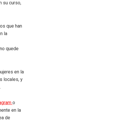
n su curso,
sos que han
n la
o no quede
ujeres en la
s locales, y
.
tagram
o
mente en la
rea de