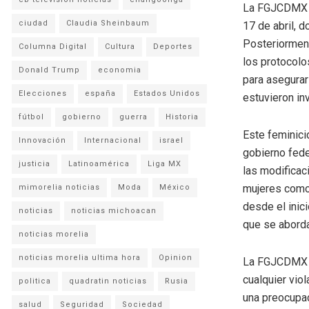
La FGJCDMX not
ciudad
Claudia Sheinbaum
17 de abril, d
Posteriorment
Columna Digital
Cultura
Deportes
los protocolo
Donald Trump
economia
para asegurar
Elecciones
españa
Estados Unidos
estuvieron in
fútbol
gobierno
guerra
Historia
Este feminic
Innovación
Internacional
israel
gobierno fede
justicia
Latinoamérica
Liga MX
las modificac
mujeres como 
mimorelia noticias
Moda
México
desde el inici
noticias
noticias michoacan
que se abord
noticias morelia
noticias morelia ultima hora
Opinion
La FGJCDMX h
cualquier vio
politica
quadratin noticias
Rusia
una preocupac
salud
Seguridad
Sociedad