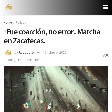
Home
Política
¡Fue coacción, no error! Marcha
en Zacatecas.
by
Redacción
16 febrero, 2026
A
A
Reading Time: 2 mins read