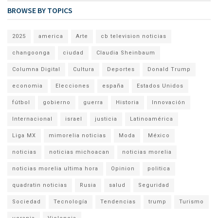
BROWSE BY TOPICS
2025
america
Arte
cb television noticias
changoonga
ciudad
Claudia Sheinbaum
Columna Digital
Cultura
Deportes
Donald Trump
economia
Elecciones
españa
Estados Unidos
fútbol
gobierno
guerra
Historia
Innovación
Internacional
israel
justicia
Latinoamérica
Liga MX
mimorelia noticias
Moda
México
noticias
noticias michoacan
noticias morelia
noticias morelia ultima hora
Opinion
politica
quadratin noticias
Rusia
salud
Seguridad
Sociedad
Tecnología
Tendencias
trump
Turismo