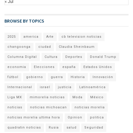
« Jul
BROWSE BY TOPICS
2025
america
Arte
cb television noticias
changoonga
ciudad
Claudia Sheinbaum
Columna Digital
Cultura
Deportes
Donald Trump
economia
Elecciones
españa
Estados Unidos
fútbol
gobierno
guerra
Historia
Innovación
Internacional
israel
justicia
Latinoamérica
Liga MX
mimorelia noticias
Moda
México
noticias
noticias michoacan
noticias morelia
noticias morelia ultima hora
Opinion
politica
quadratin noticias
Rusia
salud
Seguridad