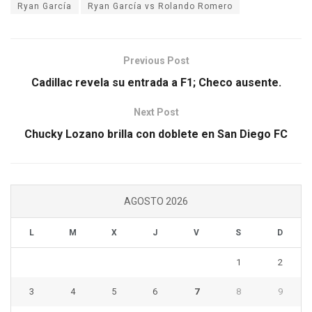
Ryan García
Ryan García vs Rolando Romero
Previous Post
Cadillac revela su entrada a F1; Checo ausente.
Next Post
Chucky Lozano brilla con doblete en San Diego FC
AGOSTO 2026
L
M
X
J
V
S
D
1
2
3
4
5
6
7
8
9