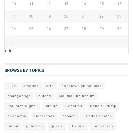
10
11
12
13
14
15
16
17
18
19
20
21
22
23
24
25
26
27
28
29
30
31
« Jul
BROWSE BY TOPICS
2025
america
Arte
cb television noticias
changoonga
ciudad
Claudia Sheinbaum
Columna Digital
Cultura
Deportes
Donald Trump
economia
Elecciones
españa
Estados Unidos
fútbol
gobierno
guerra
Historia
Innovación