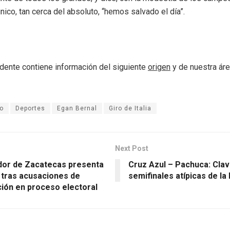
único, tan cerca del absoluto, “hemos salvado el día”.
dente contiene información del siguiente
origen
y de nuestra ár
o
Deportes
Egan Bernal
Giro de Italia
Next Post
or de Zacatecas presenta
Cruz Azul – Pachuca: Cla
 tras acusaciones de
semifinales atípicas de la
ción en proceso electoral