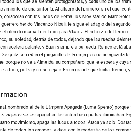
l todos los que se sienten protagonistas, y cada uno de los tram
vimiento de una sinfonía. Al allegro del primero, en el que, co
, colaboran con los Ineos de Bernal los Movistar de Marc Soler
l guerrero herido Vincenzo Nibali, le sigue el adagio del segundo
e el ritmo lo marca Luis León para Vlasov. El scherzo del tercero
o, su soledad, detrás de todos, dejando que las ruedas delante
on acelera delante, y Egan siempre a su rueda. Remco está abat
Se quita con rabia el pinganillo de la oreja porque no aguanta lo
e, porque no ve a Almeida, su compañero, que le espera y cuya
se a todo, pelea y no se deja ir. Es un grande que lucha, Remco, y
ormación
final, nombrado el de la Lámpara Apagada (Lume Spento) porque 
los viajeros se les apagaban las antorchas que les iluminaban. Eg
uarto movimiento, apaga las luces a todos. Ataca ya solo. Desta
ante de todos los grandes, y dice, con la modestia de los cam