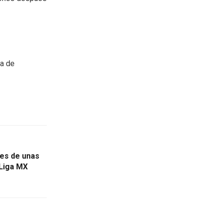
ea de
ves de unas
 Liga MX