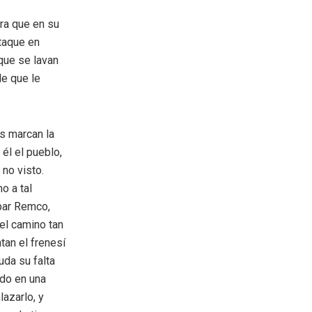
era que en su
taque en
que se lavan
e que le
s marcan la
 él el pueblo,
 no visto.
o a tal
 par Remco,
el camino tan
tan el frenesí
uda su falta
ado en una
lazarlo, y