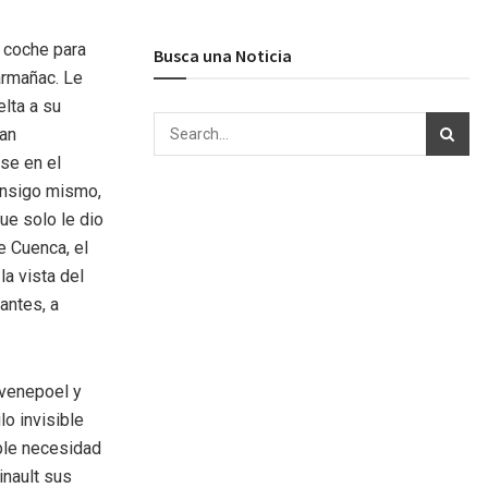
l coche para
Busca una Noticia
armañac. Le
elta a su
tan
rse en el
onsigo mismo,
ue solo le dio
e Cuenca, el
la vista del
antes, a
Evenepoel y
lo invisible
able necesidad
inault sus