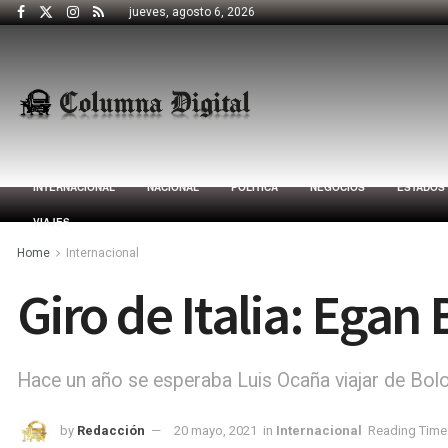
jueves, agosto 6, 2026
INTERNACIONAL
NACIONAL
POLÍTICA
NEGOCIOS
ESTADOS
VIAJES
Home
Internacional
Giro de Italia: Ega
Hace un año se esperaba Luis Ocaña viajar de Bolo
by
Redacción
20 mayo, 2021
in
Internacional
Reading Time: