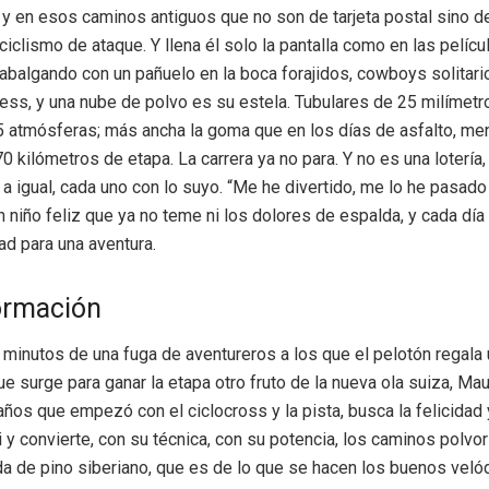
 y en esos caminos antiguos que no son de tarjeta postal sino d
ciclismo de ataque. Y llena él solo la pantalla como en las pelíc
cabalgando con un pañuelo en la boca forajidos, cowboys solitario
ess, y una nube de polvo es su estela. Tubulares de 25 milímetr
5 atmósferas; más ancha la goma que en los días de asfalto, me
 kilómetros de etapa. La carrera ya no para. Y no es una lotería,
 a igual, cada uno con lo suyo. “Me he divertido, me lo he pasado
n niño feliz que ya no teme ni los dolores de espalda, y cada día
ad para una aventura.
ormación
 minutos de una fuga de aventureros a los que el pelotón regala 
que surge para ganar la etapa otro fruto de la nueva ola suiza, Ma
ños que empezó con el ciclocross y la pista, busca la felicidad y
i y convierte, con su técnica, con su potencia, los caminos polvo
a de pino siberiano, que es de lo que se hacen los buenos vel