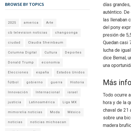
BROWSE BY TOPICS
días grandes,
auténtico. De 
las llenaban 
2025
america
Arte
del pony expr
cb television noticias
changoonga
presión de 5,
Quedan casi 70
ciudad
Claudia Sheinbaum
lucha de igual
Columna Digital
Cultura
Deportes
dice Bernal, u
Donald Trump
economia
una oportunid
Elecciones
españa
Estados Unidos
Más inf
fútbol
gobierno
guerra
Historia
Innovación
Internacional
israel
Todo ocurre a
hora y de la 
justicia
Latinoamérica
Liga MX
chaval de 21 a
mimorelia noticias
Moda
México
sobre una bic
noticias
noticias michoacan
madera bruñid