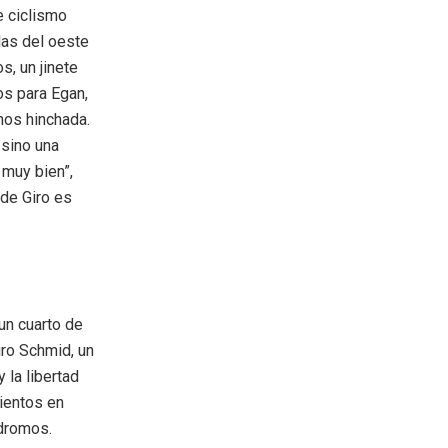
e ciclismo
ulas del oeste
s, un jinete
os para Egan,
nos hinchada.
 sino una
 muy bien”,
 de Giro es
un cuarto de
uro Schmid, un
 la libertad
rientos en
ódromos.