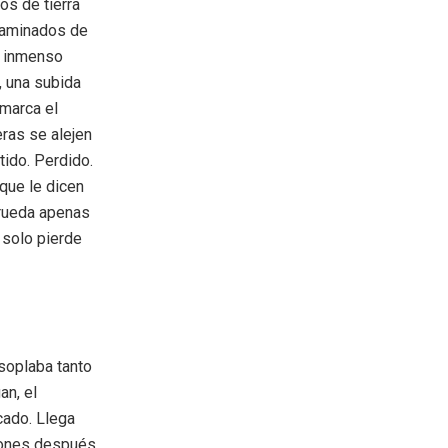
os de tierra
ntaminados de
, inmenso
, una subida
 marca el
ras se alejen
ido. Perdido.
 que le dicen
 rueda apenas
 solo pierde
soplaba tanto
an, el
cado. Llega
peones después