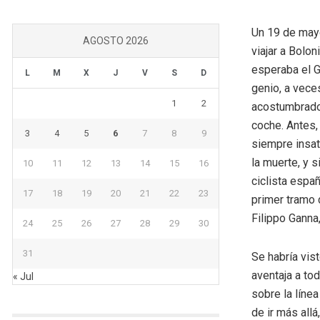
Un 19 de mayo
AGOSTO 2026
viajar a Bolo
esperaba el Gi
L
M
X
J
V
S
D
genio, a vece
1
2
acostumbrados 
coche. Antes,
3
4
5
6
7
8
9
siempre insat
la muerte, y 
10
11
12
13
14
15
16
ciclista españ
17
18
19
20
21
22
23
primer tramo 
Filippo Ganna
24
25
26
27
28
29
30
31
Se habría vis
aventaja a to
« Jul
sobre la líne
de ir más all