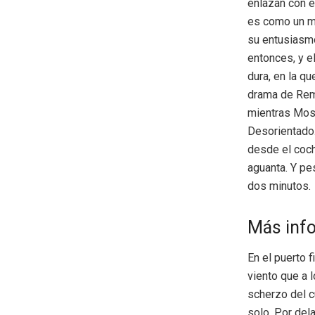
enlazan con é
es como un mo
su entusiasmo
entonces, y e
dura, en la qu
drama de Remc
mientras Mosc
Desorientado. 
desde el coch
aguanta. Y pe
dos minutos.
Más inf
En el puerto 
viento que a 
scherzo del c
solo. Por del