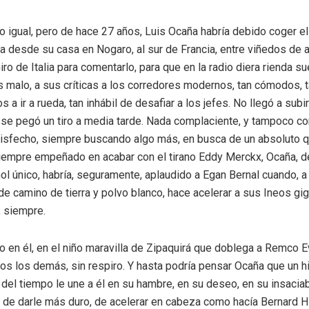
 igual, pero de hace 27 años, Luis Ocaña habría debido coger e
nia desde su casa en Nogaro, al sur de Francia, entre viñedos de 
ro de Italia para comentarlo, para que en la radio diera rienda su
s malo, a sus críticas a los corredores modernos, tan cómodos, 
a ir a rueda, tan inhábil de desafiar a los jefes. No llegó a subi
 se pegó un tiro a media tarde. Nada complaciente, y tampoco c
isfecho, siempre buscando algo más, en busca de un absoluto q
siempre empeñado en acabar con el tirano Eddy Merckx, Ocaña, d
ol único, habría, seguramente, aplaudido a Egan Bernal cuando, a 
de camino de tierra y polvo blanco, hace acelerar a sus Ineos gig
, siempre.
to en él, en el niño maravilla de Zipaquirá que doblega a Remco 
dos los demás, sin respiro. Y hasta podría pensar Ocaña que un hi
a del tiempo le une a él en su hambre, en su deseo, en su insaci
á, de darle más duro, de acelerar en cabeza como hacía Bernard H