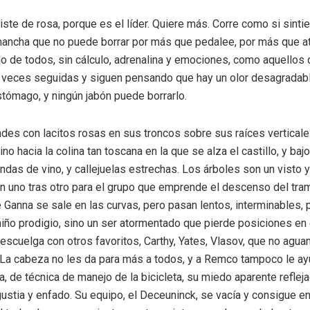
iste de rosa, porque es el líder. Quiere más. Corre como si sinti
mancha que no puede borrar por más que pedalee, por más que a
do de todos, sin cálculo, adrenalina y emociones, como aquellos 
 veces seguidas y siguen pensando que hay un olor desagradabl
stómago, y ningún jabón puede borrarlo.
des con lacitos rosas en sus troncos sobre sus raíces verticale
no hacia la colina tan toscana en la que se alza el castillo, y bajo
ndas de vino, y callejuelas estrechas. Los árboles son un visto y
 uno tras otro para el grupo que emprende el descenso del tram
 Ganna se sale en las curvas, pero pasan lentos, interminables,
niño prodigio, sino un ser atormentado que pierde posiciones en 
descuelga con otros favoritos, Carthy, Yates, Vlasov, que no aguan
 La cabeza no les da para más a todos, y a Remco tampoco le ay
a, de técnica de manejo de la bicicleta, su miedo aparente reflej
ustia y enfado. Su equipo, el Deceuninck, se vacía y consigue en