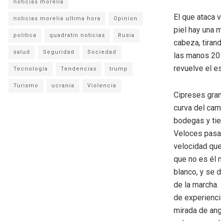
noticias morelia
El que ataca v
noticias morelia ultima hora
Opinion
piel hay una 
politica
quadratin noticias
Rusia
cabeza, tiran
salud
Seguridad
Sociedad
las manos 20
revuelve el e
Tecnología
Tendencias
trump
Turismo
ucrania
Violencia
Cipreses gran
curva del cami
bodegas y tie
Veloces pasan
velocidad que
que no es él 
blanco, y se 
de la marcha.
de experienci
mirada de ang