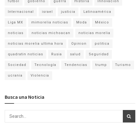
fútbol
gobierno
guerra
Historia
Innovación
Internacional
israel
justicia
Latinoamérica
Liga MX
mimorelia noticias
Moda
México
noticias
noticias michoacan
noticias morelia
noticias morelia ultima hora
Opinion
politica
quadratin noticias
Rusia
salud
Seguridad
Sociedad
Tecnología
Tendencias
trump
Turismo
ucrania
Violencia
Busca una Noticia