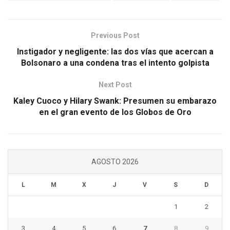
Previous Post
Instigador y negligente: las dos vías que acercan a
Bolsonaro a una condena tras el intento golpista
Next Post
Kaley Cuoco y Hilary Swank: Presumen su embarazo
en el gran evento de los Globos de Oro
AGOSTO 2026
L
M
X
J
V
S
D
1
2
3
4
5
6
7
8
9