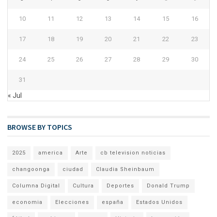
10
11
12
13
14
15
16
17
18
19
20
21
22
23
24
25
26
27
28
29
30
31
« Jul
BROWSE BY TOPICS
2025
america
Arte
cb television noticias
changoonga
ciudad
Claudia Sheinbaum
Columna Digital
Cultura
Deportes
Donald Trump
economia
Elecciones
españa
Estados Unidos