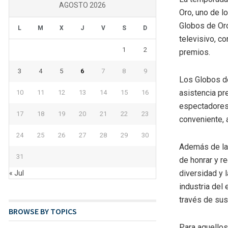
AGOSTO 2026
Oro, uno de l
Globos de Oro
L
M
X
J
V
S
D
televisivo, c
1
2
premios.
3
4
5
6
7
8
9
Los Globos de
asistencia pre
10
11
12
13
14
15
16
espectadores 
17
18
19
20
21
22
23
conveniente, 
24
25
26
27
28
29
30
Además de la 
31
de honrar y r
diversidad y l
« Jul
industria del
través de su
BROWSE BY TOPICS
Para aquellos