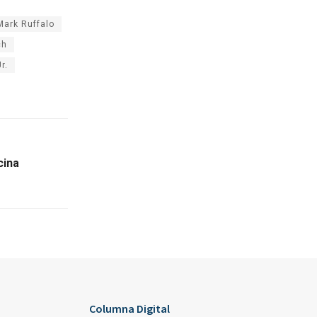
Mark Ruffalo
ch
r.
cina
Columna Digital