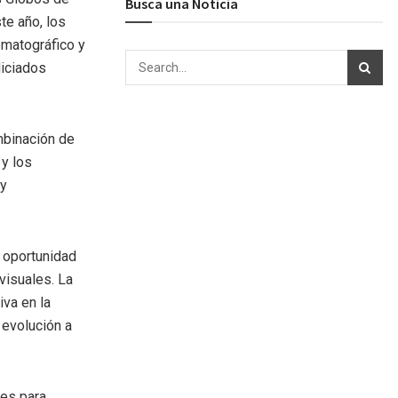
Busca una Noticia
te año, los
ematográfico y
diciados
mbinación de
 y los
 y
 oportunidad
visuales. La
iva en la
 evolución a
nes para