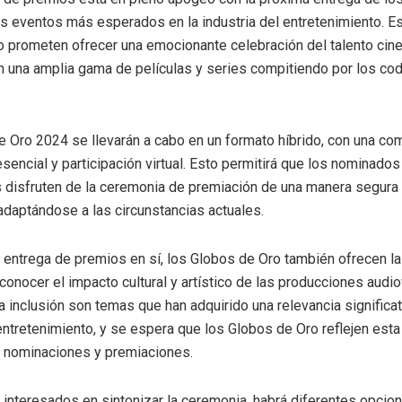
os eventos más esperados en la industria del entretenimiento. Es
 prometen ofrecer una emocionante celebración del talento cin
on una amplia gama de películas y series compitiendo por los co
 Oro 2024 se llevarán a cabo en un formato híbrido, con una co
sencial y participación virtual. Esto permitirá que los nominados
disfruten de la ceremonia de premiación de una manera segura
adaptándose a las circunstancias actuales.
entrega de premios en sí, los Globos de Oro también ofrecen la
econocer el impacto cultural y artístico de las producciones audio
a inclusión son temas que han adquirido una relevancia significat
 entretenimiento, y se espera que los Globos de Oro reflejen esta
s nominaciones y premiaciones.
 interesados en sintonizar la ceremonia, habrá diferentes opcio