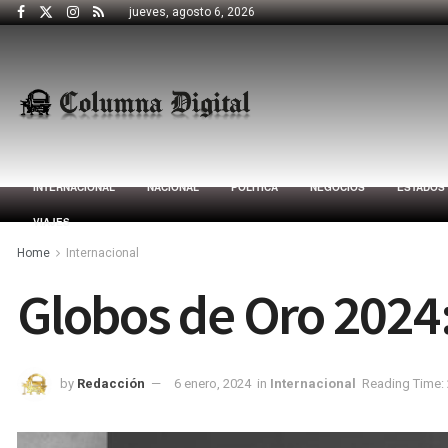
jueves, agosto 6, 2026
INTERNACIONAL
NACIONAL
POLÍTICA
NEGOCIOS
ESTADOS
VIAJES
Home
Internacional
Globos de Oro 2024:
by
Redacción
6 enero, 2024
in
Internacional
Reading Time: 