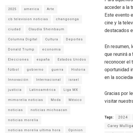
acceder a la t
2025
america
Arte
Este evento e
cb television noticias
changoonga
cine y la tel
ciudad
Claudia Sheinbaum
destacados en
Columna Digital
Cultura
Deportes
En resumen, l
Donald Trump
economia
que reunirá a 
Elecciones
españa
Estados Unidos
reconocer el t
oportunidad in
fútbol
gobierno
guerra
Historia
en la socied
Innovación
Internacional
israel
justicia
Latinoamérica
Liga MX
Gracias por l
mimorelia noticias
Moda
México
visitar nuestra
noticias
noticias michoacan
Tags:
2024
noticias morelia
Carey Mullig
noticias morelia ultima hora
Opinion