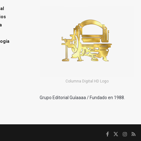
al
ios
a
ogía
Columna Digital HD Logo
Grupo Editorial Guíaaaa / Fundado en 1988.