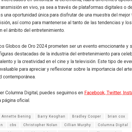
ransmisión en vivo, ya sea a través de plataformas digitales o de
s una oportunidad única para disfrutar de una muestra del mejor 
evisión, así como para mantenerse al tanto de las tendencias y lo
 el ámbito del entretenimiento.
os Globos de Oro 2024 prometen ser un evento emocionante y si
figuras destacadas de la industria del entretenimiento para celeb
alento y la creatividad en el cine y la televisión. Este tipo de ev
valuable para apreciar y reflexionar sobre la importancia del arte 
ad contemporánea.
eer Columna Digital, puedes seguirnos en
Facebook,
Twitter,
Ins
 página oficial.
Annette Bening
Barry Keoghan
Bradley Cooper
brian cox
an
cbs
Christopher Nolan
Cillian Murphy
Columna Digital