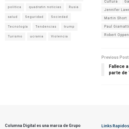
Cultura
Ga
politica
quadratin noticias
Rusia
Jennifer Law
salud
Seguridad
Sociedad
Martin Short
Paul Giamatt
Tecnología
Tendencias
trump
Robert Oppe
Turismo
ucrania
Violencia
Previous Post
Fallece a
parte de 
Links Rapidos
Columna Digital es una marca de Grupo