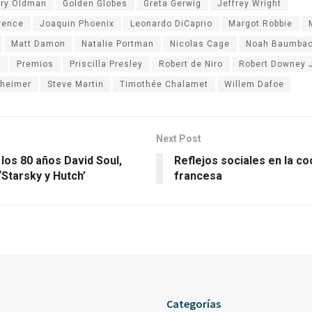
ry Oldman
Golden Globes
Greta Gerwig
Jeffrey Wright
rence
Joaquin Phoenix
Leonardo DiCaprio
Margot Robbie
Matt Damon
Natalie Portman
Nicolas Cage
Noah Baumba
i
Premios
Priscilla Presley
Robert de Niro
Robert Downey J
nheimer
Steve Martin
Timothée Chalamet
Willem Dafoe
Next Post
 los 80 años David Soul,
Reflejos sociales en la co
‘Starsky y Hutch’
francesa
Categorías