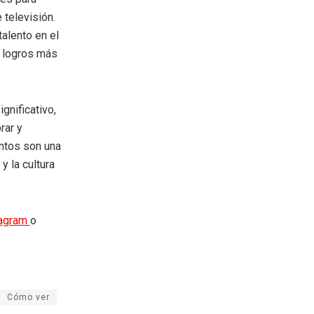
 televisión.
talento en el
s logros más
gnificativo,
rar y
entos son una
y la cultura
tagram
o
Cómo ver