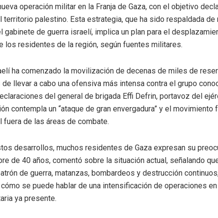
nueva operación militar en la Franja de Gaza, con el objetivo dec
l territorio palestino. Esta estrategia, que ha sido respaldada d
l gabinete de guerra israelí, implica un plan para el desplazamie
e los residentes de la región, según fuentes militares.
sraelí ha comenzado la movilización de decenas de miles de reser
de llevar a cabo una ofensiva más intensa contra el grupo con
claraciones del general de brigada Effi Defrin, portavoz del ejér
ión contempla un “ataque de gran envergadura” y el movimiento 
il fuera de las áreas de combate.
tos desarrollos, muchos residentes de Gaza expresan su preoc
re de 40 años, comentó sobre la situación actual, señalando que
atrón de guerra, matanzas, bombardeos y destrucción continuos
cómo se puede hablar de una intensificación de operaciones e
aria ya presente.