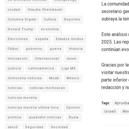
La comunidad 
ciudad
Claudia Sheinbaum
secretario ge
subraya la ten
Columna Digital
Cultura
Deportes
Donald Trump
economia
Este análisis
Elecciones
españa
Estados Unidos
2025. Las rep
continúan evo
fútbol
gobierno
guerra
Historia
Innovación
Internacional
israel
Gracias por l
justicia
Latinoamérica
Liga MX
visitar nuestr
mimorelia noticias
Moda
México
parte inferio
redacción y n
noticias
noticias michoacan
noticias morelia
Tags:
Aprueb
noticias morelia ultima hora
Opinion
israelí
Med
politica
quadratin noticias
Rusia
salud
Seguridad
Sociedad