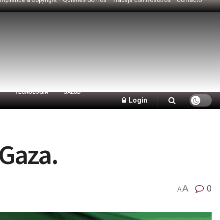
TECNOLOGÍA
SALUD
Login
 Gaza.
A
0
A