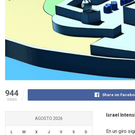
944
Share on Facebo
VIEWS
Israel Inten
AGOSTO 2026
En un giro si
L
M
X
J
V
S
D