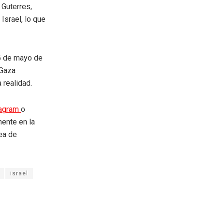
 Guterres,
Israel, lo que
 5 de mayo de
 Gaza
 realidad.
tagram
o
mente en la
rea de
israel