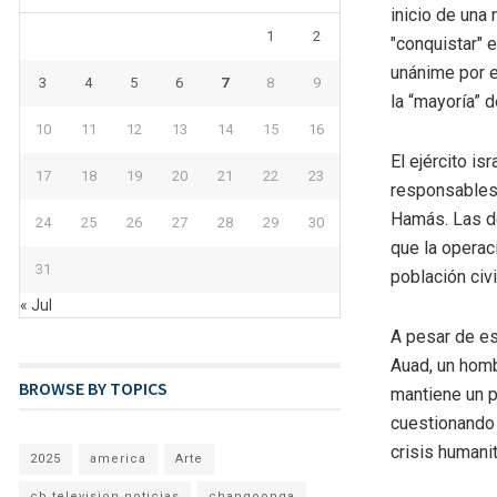
inicio de una 
1
2
"conquistar" e
unánime por e
3
4
5
6
7
8
9
la “mayoría” d
10
11
12
13
14
15
16
El ejército i
17
18
19
20
21
22
23
responsables 
Hamás. Las de
24
25
26
27
28
29
30
que la operac
31
población civ
« Jul
A pesar de es
Auad, un homb
BROWSE BY TOPICS
mantiene un p
cuestionando 
crisis humanit
2025
america
Arte
cb television noticias
changoonga