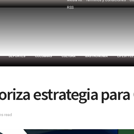
RSS
DEPORTES
COLUMNAS
CULTURA
GASTRONOMÍA
LIFESTYLE
oriza estrategia para
ns read