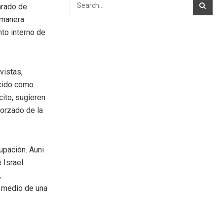
larado de
e manera
nto interno de
vistas,
ocido como
cito, sugieren
forzado de la
upación. Auni
 Israel
,
n medio de una