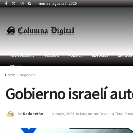
viernes, agosto 7, 2026
INTERNACIONAL
NACIONAL
POLÍTICA
NEGOCIOS
ESTADOS
VIAJES
Home
Negocios
Gobierno israelí aut
by
Redacción
6 mayo, 2025
in
Negocios
Reading Time: 2 mi