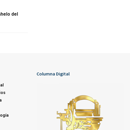
nhelo del
Columna Digital
al
ios
a
ogía