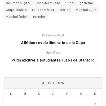
Columna Digital
Copa del Mundo
fútbol
gobierno
Grupo Modelo
Latinoamérica
México
Mundial 2026
Mundial fútbol
Partidos
Previous Post
Atlético revela itinerario de la Copa
Next Post
Putin excluye a estudiantes rusos de Stanford
AGOSTO 2026
L
M
X
J
V
S
D
1
2