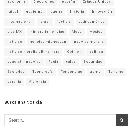
economia
Elecciones
españa
Estados Unidos
fútbol
gobierno
guerra
Historia
Innovación
Internacional
israel
justicia
Latinoamérica
Liga MX
mimorelia noticias
Moda
México
noticias
noticias michoacan
noticias morelia
noticias morelia ultima hora
Opinion
politica
quadratin noticias
Rusia
salud
Seguridad
Sociedad
Tecnología
Tendencias
trump
Turismo
ucrania
Violencia
Busca una Noticia