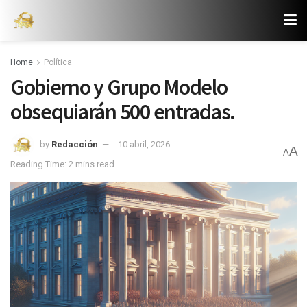
Home
Política
Gobierno y Grupo Modelo
obsequiarán 500 entradas.
by
Redacción
10 abril, 2026
A
A
Reading Time: 2 mins read