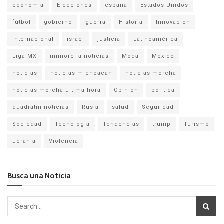
economia
Elecciones
españa
Estados Unidos
fútbol
gobierno
guerra
Historia
Innovación
Internacional
israel
justicia
Latinoamérica
Liga MX
mimorelia noticias
Moda
México
noticias
noticias michoacan
noticias morelia
noticias morelia ultima hora
Opinion
politica
quadratin noticias
Rusia
salud
Seguridad
Sociedad
Tecnología
Tendencias
trump
Turismo
ucrania
Violencia
Busca una Noticia