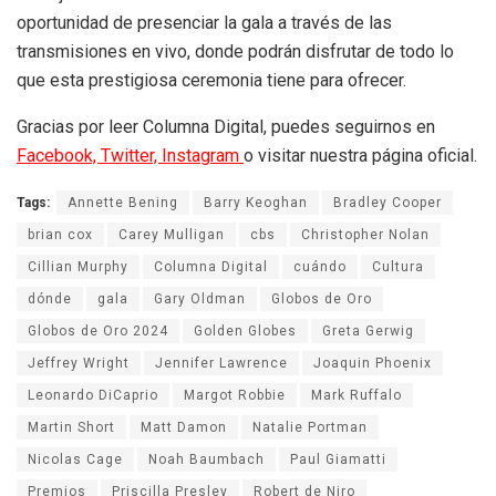
oportunidad de presenciar la gala a través de las
transmisiones en vivo, donde podrán disfrutar de todo lo
que esta prestigiosa ceremonia tiene para ofrecer.
Gracias por leer Columna Digital, puedes seguirnos en
Facebook,
Twitter,
Instagram
o visitar nuestra página oficial.
Tags:
Annette Bening
Barry Keoghan
Bradley Cooper
brian cox
Carey Mulligan
cbs
Christopher Nolan
Cillian Murphy
Columna Digital
cuándo
Cultura
dónde
gala
Gary Oldman
Globos de Oro
Globos de Oro 2024
Golden Globes
Greta Gerwig
Jeffrey Wright
Jennifer Lawrence
Joaquin Phoenix
Leonardo DiCaprio
Margot Robbie
Mark Ruffalo
Martin Short
Matt Damon
Natalie Portman
Nicolas Cage
Noah Baumbach
Paul Giamatti
Premios
Priscilla Presley
Robert de Niro