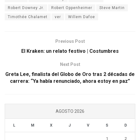
Robert Downey Jr.
Robert Oppenheimer
Steve Martin
Timothée Chalamet
ver
Willem Dafoe
Previous Post
El Kraken: un relato festivo | Costumbres
Next Post
Greta Lee, finalista del Globo de Oro tras 2 décadas de
carrera: “Ya había renunciado, ahora estoy en paz”
AGOSTO 2026
L
M
X
J
V
S
D
1
2