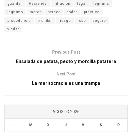
guardar
Hacienda
inflación
legal
legítima
legítimo
meter
perder
poder
práctica
procedencia
prohibir
riesgo
robo
seguro
vigilar
Previous Post
Ensalada de patata, pesto y morcilla patatera
Next Post
La meritocracia es una trampa
AGOSTO 2026
L
M
X
J
V
S
D