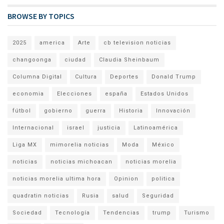
BROWSE BY TOPICS
2025
america
Arte
cb television noticias
changoonga
ciudad
Claudia Sheinbaum
Columna Digital
Cultura
Deportes
Donald Trump
economia
Elecciones
españa
Estados Unidos
fútbol
gobierno
guerra
Historia
Innovación
Internacional
israel
justicia
Latinoamérica
Liga MX
mimorelia noticias
Moda
México
noticias
noticias michoacan
noticias morelia
noticias morelia ultima hora
Opinion
politica
quadratin noticias
Rusia
salud
Seguridad
Sociedad
Tecnología
Tendencias
trump
Turismo