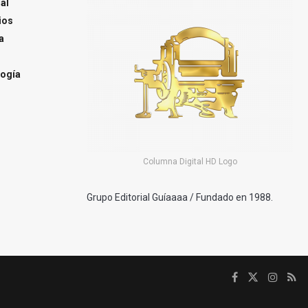
al
ios
a
ogía
Columna Digital HD Logo
Grupo Editorial Guíaaaa / Fundado en 1988.