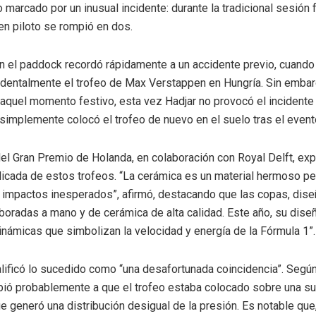
marcado por un inusual incidente: durante la tradicional sesión f
ven piloto se rompió en dos.
n el paddock recordó rápidamente a un accidente previo, cuando
dentalmente el trofeo de Max Verstappen en Hungría. Sin embar
 aquel momento festivo, esta vez Hadjar no provocó el incident
 simplemente colocó el trofeo de nuevo en el suelo tras el event
el Gran Premio de Holanda, en colaboración con Royal Delft, expl
licada de estos trofeos. “La cerámica es un material hermoso per
 impactos inesperados”, afirmó, destacando que las copas, dis
boradas a mano y de cerámica de alta calidad. Este año, su dise
inámicas que simbolizan la velocidad y energía de la Fórmula 1”.
alificó lo sucedido como “una desafortunada coincidencia”. Según 
bió probablemente a que el trofeo estaba colocado sobre una su
que generó una distribución desigual de la presión. Es notable que