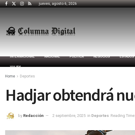
jueves, agosto 6, 2026
INTERNACIONAL
NACIONAL
POLÍTICA
NEGOCIOS
ESTADOS
VIAJES
Home
Deportes
Hadjar obtendrá nu
by
Redacción
2 septiembre, 2025
in
Deportes
Reading Time: