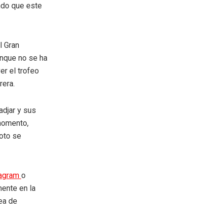
endo que este
l Gran
unque no se ha
er el trofeo
rera.
adjar y sus
 momento,
loto se
tagram
o
mente en la
rea de