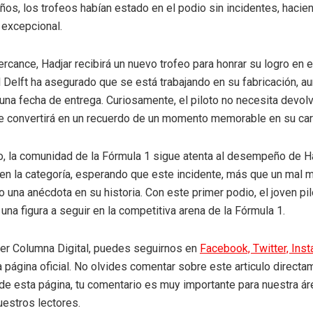
años, los trofeos habían estado en el podio sin incidentes, haci
 excepcional.
ercance, Hadjar recibirá un nuevo trofeo para honrar su logro en e
 Delft ha asegurado que se está trabajando en su fabricación, a
una fecha de entrega. Curiosamente, el piloto no necesita devolv
 se convertirá en un recuerdo de un momento memorable en su car
o, la comunidad de la Fórmula 1 sigue atenta al desempeño de H
 en la categoría, esperando que este incidente, más que un mal
 una anécdota en su historia. Con este primer podio, el joven pi
una figura a seguir en la competitiva arena de la Fórmula 1.
eer Columna Digital, puedes seguirnos en
Facebook,
Twitter,
Ins
a página oficial. No olvides comentar sobre este articulo directa
r de esta página, tu comentario es muy importante para nuestra á
uestros lectores.