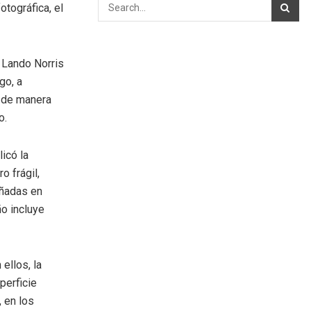
otográfica, el
 Lando Norris
go, a
e de manera
o.
icó la
o frágil,
eñadas en
ño incluye
ellos, la
perficie
, en los