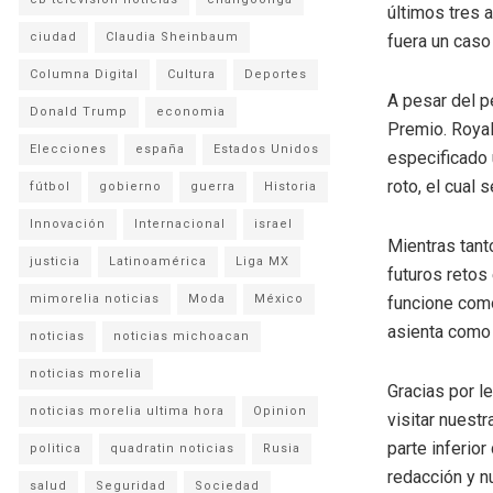
últimos tres 
ciudad
Claudia Sheinbaum
fuera un caso
Columna Digital
Cultura
Deportes
A pesar del p
Donald Trump
economia
Premio. Royal
Elecciones
españa
Estados Unidos
especificado 
roto, el cual
fútbol
gobierno
guerra
Historia
Innovación
Internacional
israel
Mientras tant
justicia
Latinoamérica
Liga MX
futuros retos
mimorelia noticias
Moda
México
funcione como
asienta como 
noticias
noticias michoacan
noticias morelia
Gracias por l
noticias morelia ultima hora
Opinion
visitar nuestr
parte inferio
politica
quadratin noticias
Rusia
redacción y n
salud
Seguridad
Sociedad