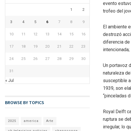
evento estuvo 
1
2
trofeo del jo
3
4
5
6
7
8
9
El ambiente e
destrozó acci
10
11
12
13
14
15
16
diferencia de
17
18
19
20
21
22
23
intencionada;
24
25
26
27
28
29
30
Un portavoz d
31
naturaleza de
susceptible a
« Jul
1939, son ela
“pinceladas d
BROWSE BY TOPICS
Royal Delft c
ruptura se de
2025
america
Arte
irregular, lo 
cb television noticias
changoonga