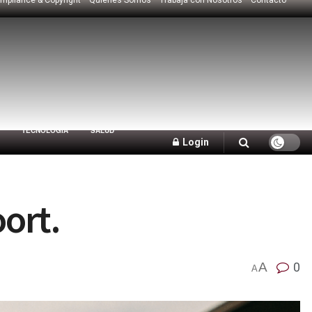
TECNOLOGÍA
SALUD
Login
ort.
A
0
A