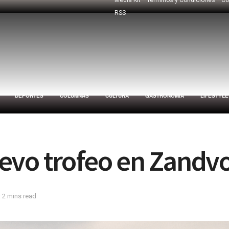
RSS
DEPORTES
COLUMNAS
CULTURA
GASTRONOMÍA
LIFESTYLE
evo trofeo en Zandvo
 2 mins read