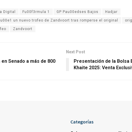
 Digital
Fu00f3rmula 1
GP Pau00edses Bajos
Hadjar
ru00e1 un nuevo trofeo de Zandvoort tras romperse el original
ori
ofeo
Zandvoort
Next Post
n en Senado a más de 800
Presentación de la Bolsa 
Khaite 2025: Venta Exclus
Categorías