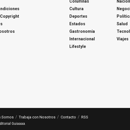
Columnas
Nacion
ondiciones
Cultura
Negoc
Copyright
Deportes
Polític
os
Estados
Salud
osotros
Gastronomía
Tecnol
Internacional
Viajes
Lifestyle
s Somos
Trabaja con Nosotros
Contacto
RSS
ditorial Guiaaaa
.