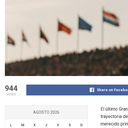
944
Share on Facebo
VIEWS
El último Gra
AGOSTO 2026
trayectoria de
merecido prim
L
M
X
J
V
S
D